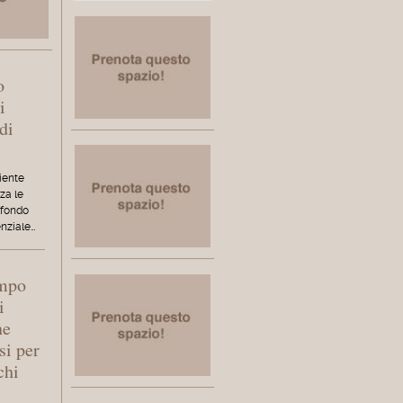
o
i
di
iente
za le
 fondo
enziale…
empo
i
ne
si per
chi