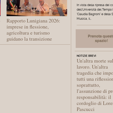
In vista della ripresa dei c
dell'Università del Tempo
'Claudia Bagnoni' e della 
Musica, il…
o
Rapporto Lunigiana 2026:
imprese in flessione,
agricoltura e turismo
guidano la transizione
NOTIZIE BREVI
Un'altra morte su
lavoro. Un'altra
tragedia che imp
tutti una riflessio
soprattutto,
l'assunzione di pr
responsabilità: il
cordoglio di Lor
Pascucci