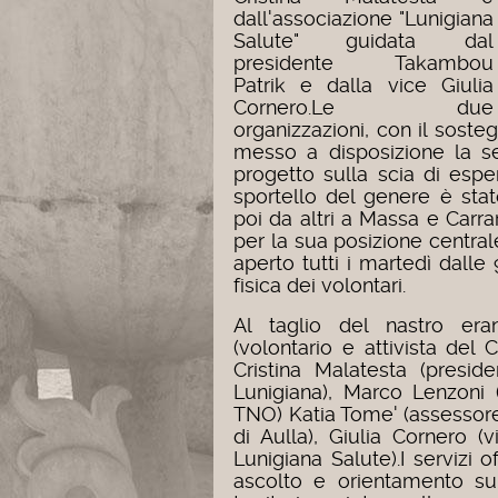
dall'associazione "Lunigiana
Salute" guidata dal
presidente Takambou
Patrik e dalla vice Giulia
Cornero.
Le due
organizzazioni, con il sost
messo a disposizione la s
progetto sulla scia di espe
sportello del genere è sta
poi da altri a Massa e Carrar
per la sua posizione centrale
aperto tutti i martedì dalle
fisica dei volontari.
Al taglio del nastro eran
(volontario e attivista del
Cristina Malatesta (presi
Lunigiana), Marco Lenzoni
TNO)
Katia Tome' (assessor
di Aulla), Giulia Cornero (
Lunigiana Salute).
I servizi 
ascolto e orientamento sui