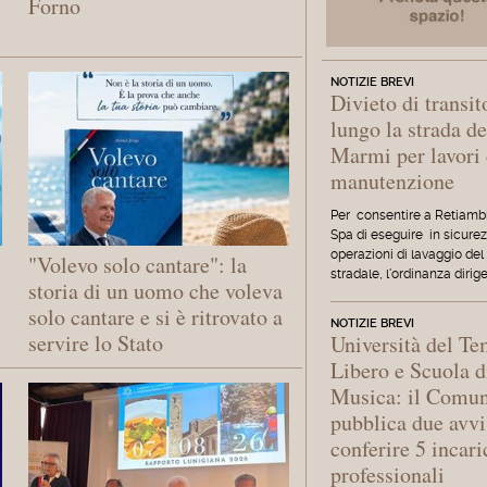
Forno
NOTIZIE BREVI
Divieto di transit
lungo la strada de
Marmi per lavori 
manutenzione
Per consentire a Retiamb
Spa di eseguire in sicurez
operazioni di lavaggio del
"Volevo solo cantare": la
stradale, l'ordinanza dirig
storia di un uomo che voleva
solo cantare e si è ritrovato a
NOTIZIE BREVI
servire lo Stato
Università del T
Libero e Scuola d
Musica: il Comu
pubblica due avvi
conferire 5 incari
professionali