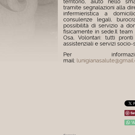
territorio, aiuto nello sm
tramite segnalazioni alla di
infermieristica a domicil
consulenze legali, burocr
possibilità di servizio a d
fisicamente in sede.
Il team
Osa, Volontari: tutti pron
assistenziali e servizi socio-s
Per informazi
mail:
lunigianasalute@gmail
Sa
W