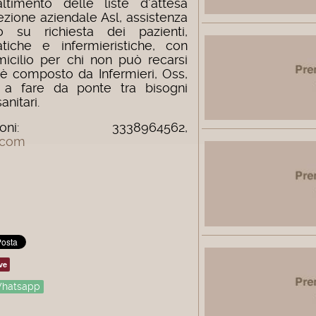
altimento delle liste d'attesa
rezione aziendale Asl, assistenza
io su richiesta dei pazienti,
atiche e infermieristiche, con
omicilio per chi non può recarsi
 è composto da Infermieri, Oss,
ti a fare da ponte tra bisogni
anitari.
oni: 3338964562,
.com
ve
hatsapp