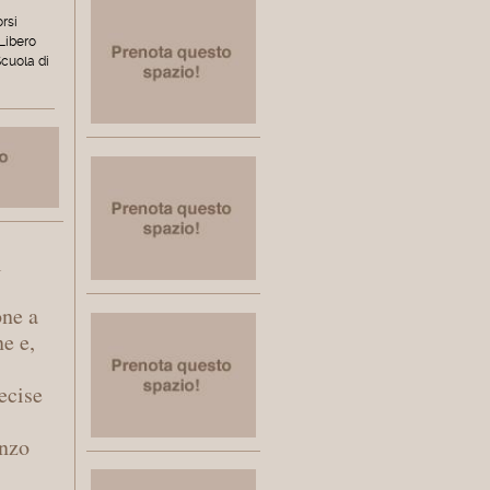
orsi
 Libero
Scuola di
l
one a
ne e,
ecise
enzo