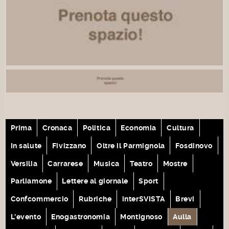
Prima
Cronaca
Politica
Economia
Cultura
In salute
Fivizzano
Oltre il Parmignola
Fosdinovo
Versilia
Carrarese
Musica
Teatro
Mostre
Parliamone
Lettere al giornale
Sport
Confcommercio
Rubriche
interSVISTA
Brevi
L'evento
Enogastronomia
Montignoso
Aulla