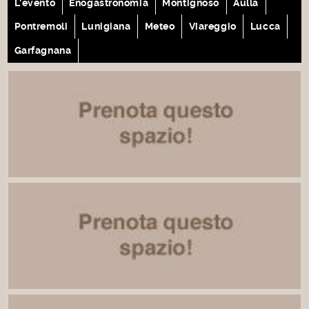
L'evento
Enogastronomia
Montignoso
Aulla
Pontremoli
Lunigiana
Meteo
Viareggio
Lucca
Garfagnana