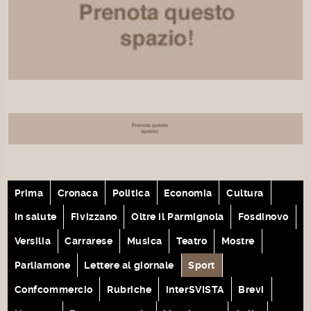
Prima
Cronaca
Politica
Economia
Cultura
In salute
Fivizzano
Oltre il Parmignola
Fosdinovo
Versilia
Carrarese
Musica
Teatro
Mostre
Parliamone
Lettere al giornale
Sport
Confcommercio
Rubriche
interSVISTA
Brevi