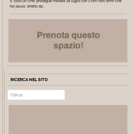
'E' tutto un cine' prosegue martedì 28 luglio con il film Non dirmi che
hai paura, diretto da…
RICERCA NEL SITO
Cerca
Type 2 or more characters for r