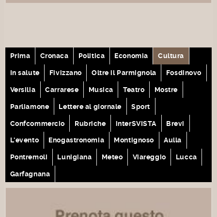
Prima
Cronaca
Politica
Economia
Cultura
In salute
Fivizzano
Oltre il Parmignola
Fosdinovo
Versilia
Carrarese
Musica
Teatro
Mostre
Parliamone
Lettere al giornale
Sport
Confcommercio
Rubriche
interSVISTA
Brevi
L'evento
Enogastronomia
Montignoso
Aulla
Pontremoli
Lunigiana
Meteo
Viareggio
Lucca
Garfagnana