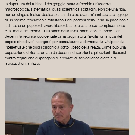
la riapertura dei rubinetti del greggio, salta all'occhio un'assenza
macroscopica, sistematica, quasi scientifica: i cittadini. Non c'è una riga,
non un singolo inciso, dedicato a chi da oltre quarant'anni subisce il giogo
di un regime teocratico e totalitario. Per i padroni della Terra, la pace non è
il diritto di un popolo di vivere libero dalla paura; la pace, semplicemente,
è la tregua dei mercati. L'illusione della rivoluzione "con le fionde" Per
decenni la retorica occidentale ci ha propinato la favola romantica del
popolo che deve "insorgere" per conquistare la democrazia. Un'ipocrisia
intellettuale che oggi scricchiola sotto il peso della realtà. Come può una
popolazione civile, stremata da decenni di sanzioni e privazioni, ribellarsi
contro regimi che dispongono di apparati di sorveglianza digitale di
massa, droni, milizie…