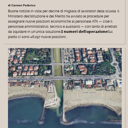
di Carmen Federico
Buone notizie in vista per decine di migliaia di lavoratori della scuola. Il
Ministero dell'Istruzione e del Merito ha avviato le procedure per
assegnare nuove posizioni economiche al personale ATA — cioè il
personale amministrativo, tecnico e ausiliario — con tanto di arretrati
da liquidare in un'unica soluzione.𝗜 𝗻𝘂𝗺𝗲𝗿𝗶 𝗱𝗲𝗹𝗹'𝗼𝗽𝗲𝗿𝗮𝘇𝗶𝗼𝗻𝗲Sul
piatto ci sono 46.297 nuove posizioni…