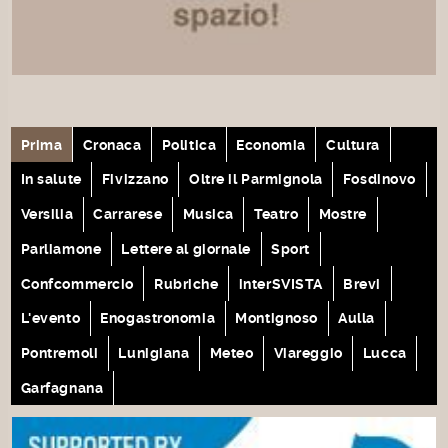
Prima
Cronaca
Politica
Economia
Cultura
In salute
Fivizzano
Oltre il Parmignola
Fosdinovo
Versilia
Carrarese
Musica
Teatro
Mostre
Parliamone
Lettere al giornale
Sport
Confcommercio
Rubriche
interSVISTA
Brevi
L'evento
Enogastronomia
Montignoso
Aulla
Pontremoli
Lunigiana
Meteo
Viareggio
Lucca
Garfagnana