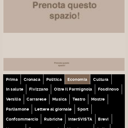
Prima
Cronaca
Politica
Economia
Cultura
In salute
Fivizzano
Oltre il Parmignola
Fosdinovo
Versilia
Carrarese
Musica
Teatro
Mostre
Parliamone
Lettere al giornale
Sport
Confcommercio
Rubriche
interSVISTA
Brevi