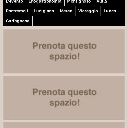
L'evento
Enogastronomia
Montignoso
Aulla
Pontremoli
Lunigiana
Meteo
Viareggio
Lucca
Garfagnana