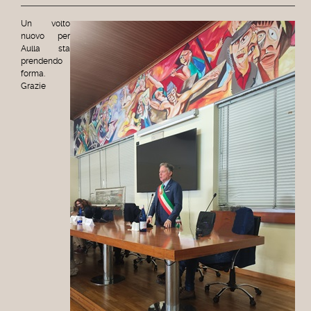
Un volto
nuovo per
Aulla sta
prendendo
forma.
Grazie