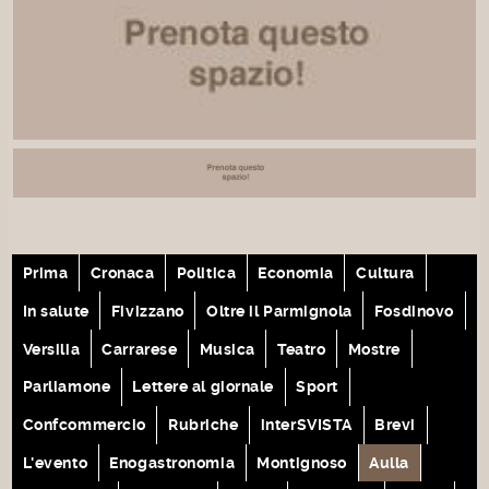
Prima
Cronaca
Politica
Economia
Cultura
In salute
Fivizzano
Oltre il Parmignola
Fosdinovo
Versilia
Carrarese
Musica
Teatro
Mostre
Parliamone
Lettere al giornale
Sport
Confcommercio
Rubriche
interSVISTA
Brevi
L'evento
Enogastronomia
Montignoso
Aulla