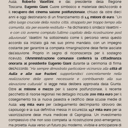
Aulla,
Roberto Valettini
, e dal presidente della Regione
Toscana,
Eugenio Giani
.
Cuore simbolico e materiale dell'Accordo è
il
recupero del cinema salone polifunzionale
, chiuso da oltre dieci
anni e oggi destinatario di un finanziamento di
1,5 milioni di euro
. "
Un
altro luogo cruciale della nostra città, strappato per troppo tempo alla
comunità, sta per esserle restituito
– ha dichiarato il sindaco Valettini –
e con ciò avremo compiuto l'ultimo capitolo della ricostruzione post
alluvionale
".
Valettini ha sottolineato come il percorso verso questo
accordo sia iniziato già nel suo primo mandato, con un impegno
costante per garantire la completa rimarginazione delle ferite lasciate
dall'alluvione.
Proprio in segno di riconoscenza per il sostegno
ricevuto,
l'Amministrazione comunale conferirà la cittadinanza
onoraria al presidente Eugenio Giani
durante la cerimonia di firma
dell'Accordo. "
Ha sempre dimostrato particolare vicinanza alla
città di
Aulla e alle sue frazioni
, supportandoci concretamente nella
realizzazione delle opere necessarie e contribuendo alla sua
elevazione culturale
" si legge nella delibera approvata dalla Giunta.
Oltre
al milione e mezzo
per il salone polifunzionale, il recente
pacchetto di risorse regionali nel dettaglio include:
200 mila euro
per il
collegamento tra la nuova palestra e l'edificio delle scuole medie di
Aulla;
109 mila euro
per l'adeguamento dell'impianto idrovoro del
capoluogo e la sua definitiva messa in sicurezza;
157 mila euro
per la
valorizzazione delle mura medicee di Caprigliola.
Un investimento
complessivo che non solo completa la ricostruzione post-emergenza,
ma proietta Aulla verso un futuro più moderno, vivibile e anticipatore di