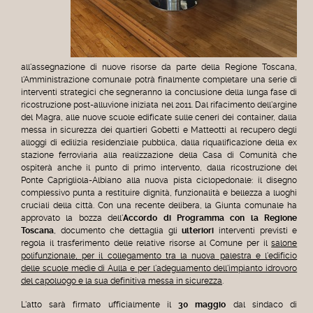
all'assegnazione di nuove risorse da parte della Regione Toscana,
l'Amministrazione comunale potrà finalmente completare una serie di
interventi strategici che segneranno la conclusione della lunga fase di
ricostruzione post-alluvione iniziata nel 2011.
Dal rifacimento dell'argine
del Magra, alle nuove scuole edificate sulle ceneri dei container, dalla
messa in sicurezza dei quartieri Gobetti e Matteotti al recupero degli
alloggi di edilizia residenziale pubblica, dalla riqualificazione della ex
stazione ferroviaria alla realizzazione della Casa di Comunità che
ospiterà anche il punto di primo intervento, dalla ricostruzione del
Ponte Caprigliola-Albiano alla nuova pista ciclopedonale: il disegno
complessivo punta a restituire dignità, funzionalità e bellezza a luoghi
cruciali della città.
Con una recente delibera, la Giunta comunale ha
approvato la bozza dell'
Accordo di Programma con la Regione
Toscana
, documento che dettaglia gli
ulteriori
interventi previsti e
regola il trasferimento delle relative risorse al Comune per il
salone
polifunzionale, per il collegamento tra la nuova palestra e l'edificio
delle scuole medie di Aulla e per l'adeguamento dell'impianto idrovoro
del capoluogo e la sua definitiva messa in sicurezza
.
L'atto sarà firmato ufficialmente il
30 maggio
dal sindaco di