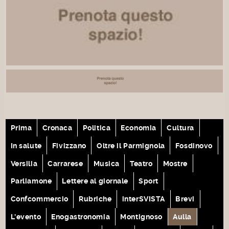
Prima
Cronaca
Politica
Economia
Cultura
In salute
Fivizzano
Oltre il Parmignola
Fosdinovo
Versilia
Carrarese
Musica
Teatro
Mostre
Parliamone
Lettere al giornale
Sport
Confcommercio
Rubriche
interSVISTA
Brevi
L'evento
Enogastronomia
Montignoso
Aulla