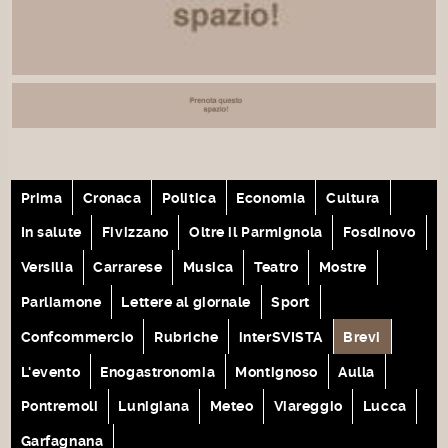
Prima
Cronaca
Politica
Economia
Cultura
In salute
Fivizzano
Oltre il Parmignola
Fosdinovo
Versilia
Carrarese
Musica
Teatro
Mostre
Parliamone
Lettere al giornale
Sport
Confcommercio
Rubriche
interSVISTA
Brevi
L'evento
Enogastronomia
Montignoso
Aulla
Pontremoli
Lunigiana
Meteo
Viareggio
Lucca
Garfagnana