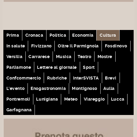
Prima
Cronaca
Politica
Economia
Cultura
In salute
Fivizzano
Oltre il Parmignola
Fosdinovo
Versilia
Carrarese
Musica
Teatro
Mostre
Parliamone
Lettere al giornale
Sport
Confcommercio
Rubriche
interSVISTA
Brevi
L'evento
Enogastronomia
Montignoso
Aulla
Pontremoli
Lunigiana
Meteo
Viareggio
Lucca
Garfagnana