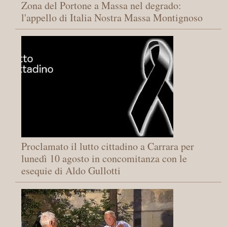
Zona del Portone a Massa nel degrado:
l'appello di Italia Nostra Massa Montignoso
Proclamato il lutto cittadino a Carrara per
lunedì 10 agosto in concomitanza con le
esequie di Aldo Gullotti