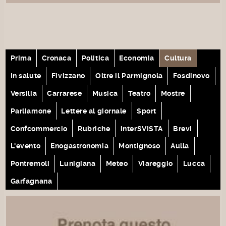
Prima
Cronaca
Politica
Economia
Cultura
In salute
Fivizzano
Oltre il Parmignola
Fosdinovo
Versilia
Carrarese
Musica
Teatro
Mostre
Parliamone
Lettere al giornale
Sport
Confcommercio
Rubriche
interSVISTA
Brevi
L'evento
Enogastronomia
Montignoso
Aulla
Pontremoli
Lunigiana
Meteo
Viareggio
Lucca
Garfagnana