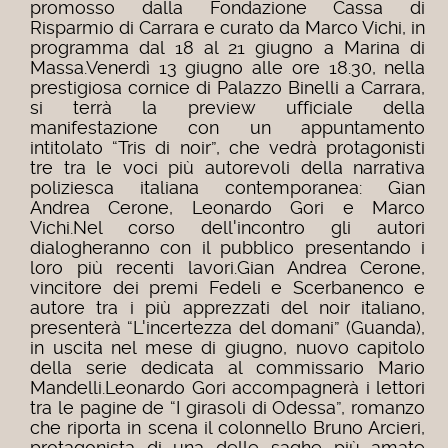
promosso dalla Fondazione Cassa di
Risparmio di Carrara e curato da Marco Vichi, in
programma dal 18 al 21 giugno a Marina di
Massa.
Venerdì 13 giugno alle ore 18.30, nella
prestigiosa cornice di Palazzo Binelli a Carrara,
si terrà la preview ufficiale della
manifestazione con un appuntamento
intitolato “Tris di noir”, che vedrà protagonisti
tre tra le voci più autorevoli della narrativa
poliziesca italiana contemporanea: Gian
Andrea Cerone, Leonardo Gori e Marco
Vichi.
Nel corso dell'incontro gli autori
dialogheranno con il pubblico presentando i
loro più recenti lavori.
Gian Andrea Cerone,
vincitore dei premi Fedeli e Scerbanenco e
autore tra i più apprezzati del noir italiano,
presenterà “L'incertezza del domani” (Guanda),
in uscita nel mese di giugno, nuovo capitolo
della serie dedicata al commissario Mario
Mandelli.
Leonardo Gori accompagnerà i lettori
tra le pagine de “I girasoli di Odessa”, romanzo
che riporta in scena il colonnello Bruno Arcieri,
protagonista di una delle saghe più amate