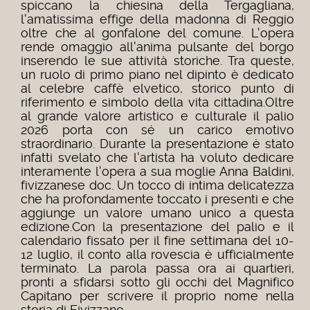
spiccano la chiesina della Tergagliana,
l'amatissima effige della madonna di Reggio
oltre che al gonfalone del comune. L'opera
rende omaggio all'anima pulsante del borgo
inserendo le sue attività storiche. Tra queste,
un ruolo di primo piano nel dipinto è dedicato
al celebre caffè elvetico, storico punto di
riferimento e simbolo della vita cittadina.
Oltre
al grande valore artistico e culturale il palio
2026 porta con sé un carico emotivo
straordinario. Durante la presentazione è stato
infatti svelato che l'artista ha voluto dedicare
interamente l'opera a sua moglie Anna Baldini,
fivizzanese doc. Un tocco di intima delicatezza
che ha profondamente toccato i presenti e che
aggiunge un valore umano unico a questa
edizione.
Con la presentazione del palio e il
calendario fissato per il fine settimana del 10-
12 luglio, il conto alla rovescia è ufficialmente
terminato. La parola passa ora ai quartieri,
pronti a sfidarsi sotto gli occhi del Magnifico
Capitano per scrivere il proprio nome nella
storia di Fivizzano.