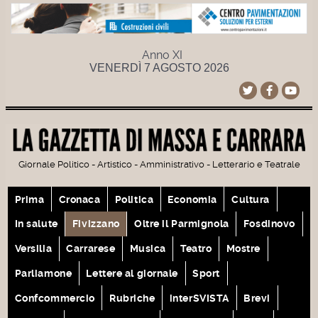
Anno XI
VENERDÌ 7 AGOSTO 2026
Giornale Politico - Artistico - Amministrativo - Letterario e Teatrale
Prima
Cronaca
Politica
Economia
Cultura
In salute
Fivizzano
Oltre il Parmignola
Fosdinovo
Versilia
Carrarese
Musica
Teatro
Mostre
Parliamone
Lettere al giornale
Sport
Confcommercio
Rubriche
interSVISTA
Brevi