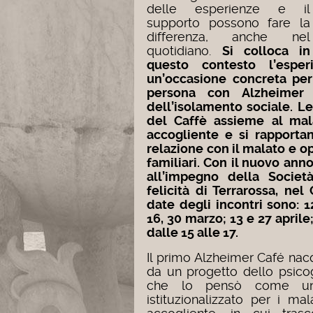
delle esperienze e il
supporto possono fare la
differenza, anche nel
quotidiano.
Si colloca in
questo contesto l’esper
un’occasione concreta per
persona con Alzheimer 
dell’isolamento sociale. Le 
del Caffè assieme al mal
accogliente e si rapporta
relazione con il malato e op
familiari. Con il nuovo anno
all’impegno della Società
felicità di Terrarossa, ne
date degli incontri sono: 1
16, 30 marzo; 13 e 27 aprile
dalle 15 alle 17.
Il primo Alzheimer Café nac
da un progetto dello psico
che lo pensò come un
istituzionalizzato per i mal