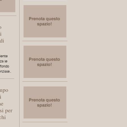
o
i
di
iente
za le
 fondo
enziale…
empo
i
ne
si per
chi