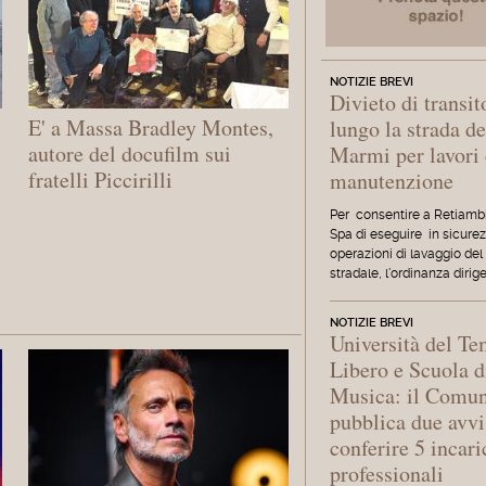
NOTIZIE BREVI
Divieto di transit
E' a Massa Bradley Montes,
lungo la strada de
autore del docufilm sui
Marmi per lavori 
fratelli Piccirilli
manutenzione
Per consentire a Retiamb
Spa di eseguire in sicurez
operazioni di lavaggio del
stradale, l'ordinanza dirig
NOTIZIE BREVI
Università del T
Libero e Scuola d
Musica: il Comu
pubblica due avvi
conferire 5 incari
professionali