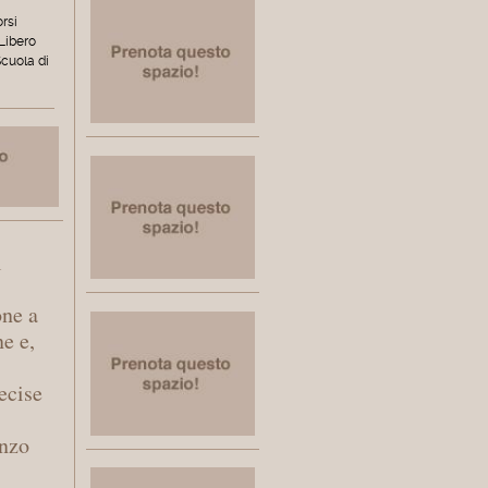
orsi
 Libero
Scuola di
l
one a
ne e,
ecise
enzo