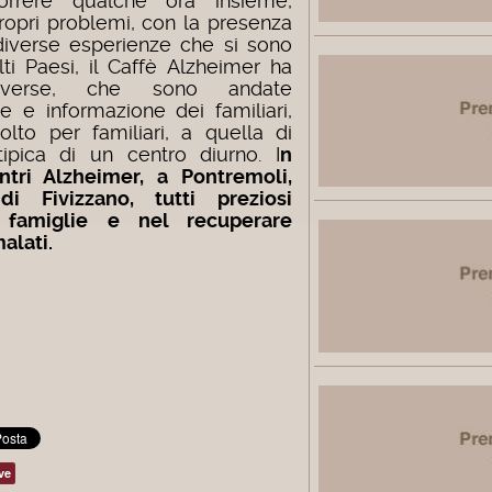
correre qualche ora insieme,
propri problemi, con la presenza
 diverse esperienze che si sono
ti Paesi, il Caffè Alzheimer ha
 diverse, che sono andate
e e informazione dei familiari,
olto per familiari, a quella di
ipica di un centro diurno. I
n
tri Alzheimer, a Pontremoli,
i Fivizzano, tutti preziosi
le famiglie e nel recuperare
alati.
ve