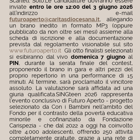
Scarlett Solo.Le candidature dovranno essere
inviate
entro le ore 12:00 del 3 giugno 2026
all’indirizzo e-mail
futuroaperto@caritasdiocesana.it
, allegando
un brano inedito in formato MP3 (oppure
pubblicato da non oltre sei mesi) assieme alla
scheda di iscrizione e alla documentazione
prevista dal regolamento visionabile sul sito
www.futuroaperto.it
Gli otto finalisti selezionati
si esibiranno dal vivo
domenica 7 giugno
al
PIN
, durante la serata finale del contest,
proponendo il brano in gara e altri pezzi del
proprio repertorio in una performance di 15
minuti. Al termine, sarà proclamato il vincitore
assoluto. La valutazione sarà affidata ad una
giuria qualificata.SINGteen 2026 rappresenta
l’evento conclusivo di Futuro Aperto - progetto
selezionato da Con i Bambini nell’ambito del
Fondo per il contrasto della povertà educativa
minorile e cofinanziato da Fondazione
Carispezia - che dal 2022 a oggi ha coinvolto
oltre 4.000 adolescenti, offrendo 250 attività
completamente gratuite, grazie a una rete di