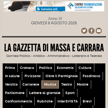
Anno XI
GIOVEDÌ 6 AGOSTO 2026
Giornale Politico - Artistico - Amministrativo - Letterario e Teatrale
Prima
Cronaca
Politica
Economia
Cultura
In salute
Fivizzano
Oltre il Parmignola
Fosdinovo
Versilia
Carrarese
Musica
Teatro
Mostre
Parliamone
Lettere al giornale
Sport
Confcommercio
Rubriche
interSVISTA
Brevi