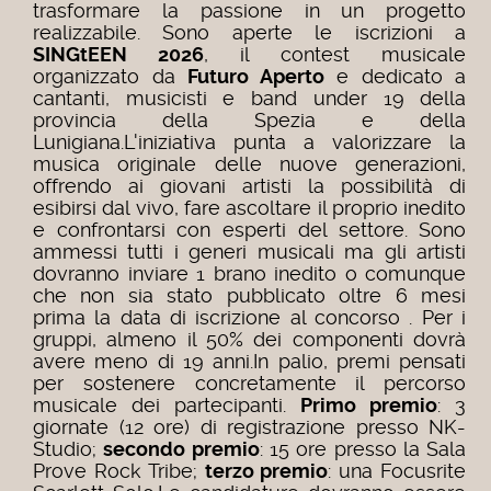
trasformare la passione in un progetto
realizzabile. Sono aperte le iscrizioni a
SINGtEEN 2026
, il contest musicale
organizzato da
Futuro Aperto
e dedicato a
cantanti, musicisti e band under 19 della
provincia della Spezia e della
Lunigiana.
L'iniziativa punta a valorizzare la
musica originale delle nuove generazioni,
offrendo ai giovani artisti la possibilità di
esibirsi dal vivo, fare ascoltare il proprio inedito
e confrontarsi con esperti del settore. Sono
ammessi tutti i generi musicali ma gli artisti
dovranno inviare 1 brano inedito o comunque
che non sia stato pubblicato oltre 6 mesi
prima la data di iscrizione al concorso . Per i
gruppi, almeno il 50% dei componenti dovrà
avere meno di 19 anni.In palio, premi pensati
per sostenere concretamente il percorso
musicale dei partecipanti.
Primo premio
: 3
giornate (12 ore) di registrazione presso NK-
Studio;
secondo premio
: 15 ore presso la Sala
Prove Rock Tribe;
terzo premio
: una Focusrite