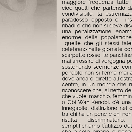
maggiore frequenza, tutte 
cioè quelli che partendo d
condivisibile, la estremiz
paradosso opposto e insos
ribadire che non si deve di
una penalizzazione enorm
enorme della popolazione:
quelle che gli stessi tale
celebrano nelle giornate con
scarpette rosse, le panchine
mai arrossire di vergogna p
sostenendo scemenze come 
pendolo non si ferma mai a
deve andare diretto all’est
centro, in un mondo che r
riconoscere che, al netto del
che vuole: maschio, femmin
o Obi Wan Kenobi, c’è una 
innegabile, distinzione nel
tra chi ha un pene e chi no
risulta discriminator
semplifichiamo l’utilizzo de
che è solo binario: o pene