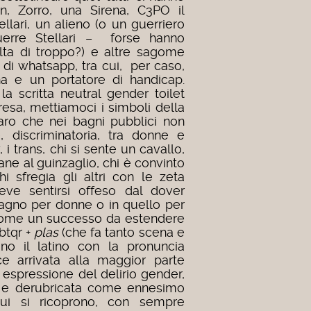
an, Zorro, una Sirena, C3PO il
llari, un alieno (o un guerriero
uerre Stellari – forse hanno
lta di troppo?) e altre sagome
 di whatsapp, tra cui, per caso,
 e un portatore di handicap.
a scritta neutral gender toilet
sa, mettiamoci i simboli della
iaro che nei bagni pubblici non
e, discriminatoria, tra donne e
 i trans, chi si sente un cavallo,
ane al guinzaglio, chi è convinto
 sfregia gli altri con le zeta
e sentirsi offeso dal dover
bagno per donne o in quello per
a come un successo da estendere
btqr +
plas
(che fa tanto scena e
o il latino con la pronuncia
ece arrivata alla maggior parte
espressione del delirio gender,
a’ e derubricata come ennesimo
cui si ricoprono, con sempre