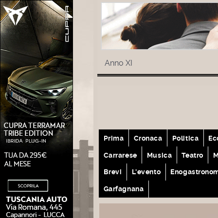
Anno XI
Prima
Cronaca
Politica
Ec
Carrarese
Musica
Teatro
M
Brevi
L'evento
Enogastrono
Garfagnana