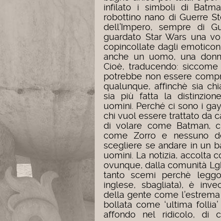
infilato i simboli di Batm
robottino nano di Guerre Ste
dell’Impero, sempre di G
guardato Star Wars una vo
copincollate dagli emoticon
anche un uomo, una donna
Cioè, traducendo: siccome l
potrebbe non essere compre
qualunque, affinchè sia ch
sia più fatta la distinzion
uomini. Perché ci sono i gay,
chi vuol essere trattato da c
di volare come Batman, chi
come Zorro e nessuno dev
scegliere se andare in un 
uomini. La notizia, accolt
ovunque, dalla comunità Lg
tanto scemi perchè leggon
inglese, sbagliata), è inv
della gente come l’estrema 
bollata come ‘ultima folli
affondo nel ridicolo, di 