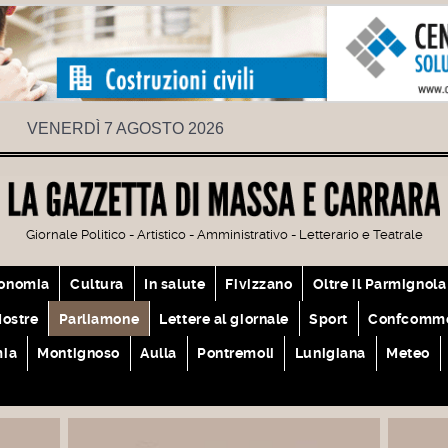
VENERDÌ 7 AGOSTO 2026
Giornale Politico - Artistico - Amministrativo - Letterario e Teatrale
onomia
Cultura
In salute
Fivizzano
Oltre il Parmignola
ostre
Parliamone
Lettere al giornale
Sport
Confcomme
mia
Montignoso
Aulla
Pontremoli
Lunigiana
Meteo