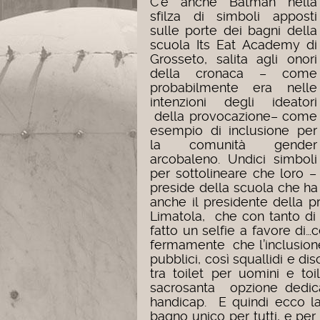
C’è anche Batman nella
sfilza di simboli apposti
sulle porte dei bagni della
scuola Its Eat Academy di
Grosseto, salita agli onori
della cronaca – come
probabilmente era nelle
intenzioni degli ideatori
della provocazione– come
esempio di inclusione per
la comunità gender
arcobaleno. Undici simboli
per sottolineare che loro – 
preside della scuola che ha
anche il presidente della p
Limatola, che con tanto di f
fatto un selfie a favore di…
fermamente che l’inclusion
pubblici, così squallidi e di
tra toilet per uomini e toi
sacrosanta opzione dedica
handicap. E quindi ecco la
bagno unico per tutti, e per 