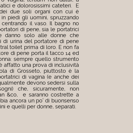
atici e dolorosissimi cateteri. E
 dei due soli organi con cui è
 in piedi gli uomini, spruzzando
centrando il vaso. Il bagno no
ortatori di pene, sia le portatrici
e danno solo alle donne che
i di urina del portatore di pene
ral toilet prima di loro. E non fa
tore di pene porta il tacco 14 ed
donna: sempre quello strumento
è affatto una prova di inclusività
uola di Grosseto, piuttosto è la
portatrici di vagina (e anche dei
ugualmente devono sedersi sulla
sogni) che, sicuramente, non
an &co, e saranno costrette a
bbia ancora un po’ di buonsenso
i e quelli per donne, separati.