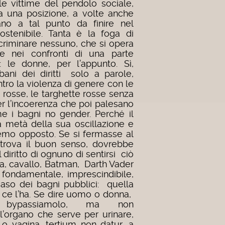
le vittime del pendolo sociale,
a una posizione, a volte anche
zano a tal punto da finire nel
tenibile. Tanta è la foga di
scriminare nessuno, che si opera
e nei confronti di una parte
 le donne, per l’appunto. Sì,
bani dei diritti solo a parole,
tro la violenza di genere con le
 rosse, le targhette rosse senza
er l’incoerenza che poi palesano
i bagni no gender. Perché il
 metà della sua oscillazione e
remo opposto. Se si fermasse al
itrova il buon senso, dovrebbe
 diritto di ognuno di sentirsi ciò
a, cavallo, Batman, Darth Vader
fondamentale, imprescindibile,
 caso dei bagni pubblici: quella
n ce l’ha. Se dire uomo o donna,
io, bypassiamolo, ma non
ll’organo che serve per urinare,
 o vagina, tertium non datur, a