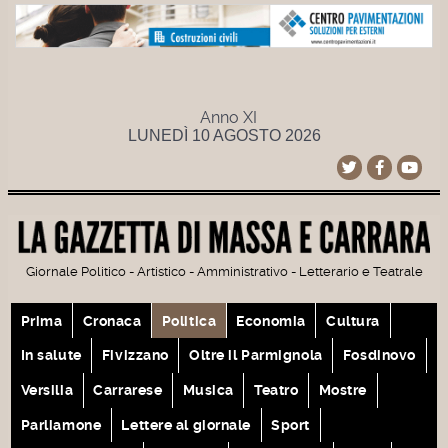
Anno XI
LUNEDÌ 10 AGOSTO 2026
Giornale Politico - Artistico - Amministrativo - Letterario e Teatrale
Prima
Cronaca
Politica
Economia
Cultura
In salute
Fivizzano
Oltre il Parmignola
Fosdinovo
Versilia
Carrarese
Musica
Teatro
Mostre
Parliamone
Lettere al giornale
Sport