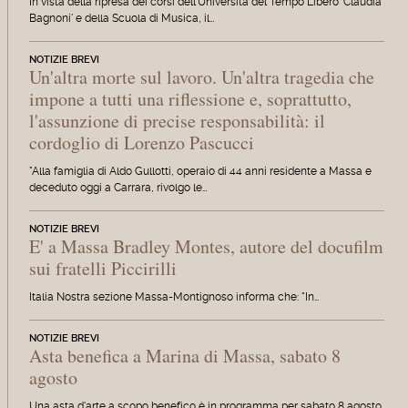
In vista della ripresa dei corsi dell'Università del Tempo Libero 'Claudia
Bagnoni' e della Scuola di Musica, il…
NOTIZIE BREVI
Un'altra morte sul lavoro. Un'altra tragedia che
impone a tutti una riflessione e, soprattutto,
l'assunzione di precise responsabilità: il
cordoglio di Lorenzo Pascucci
"Alla famiglia di Aldo Gullotti, operaio di 44 anni residente a Massa e
deceduto oggi a Carrara, rivolgo le…
NOTIZIE BREVI
E' a Massa Bradley Montes, autore del docufilm
sui fratelli Piccirilli
Italia Nostra sezione Massa-Montignoso informa che: "In…
NOTIZIE BREVI
Asta benefica a Marina di Massa, sabato 8
agosto
Una asta d'arte a scopo benefico è in programma per sabato 8 agosto