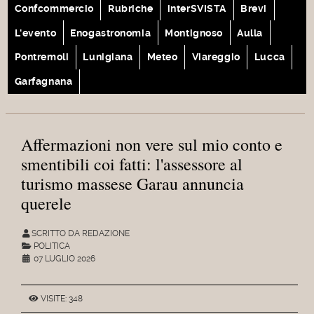
Confcommercio
Rubriche
interSVISTA
Brevi
L'evento
Enogastronomia
Montignoso
Aulla
Pontremoli
Lunigiana
Meteo
Viareggio
Lucca
Garfagnana
Affermazioni non vere sul mio conto e
smentibili coi fatti: l'assessore al
turismo massese Garau annuncia
querele
SCRITTO DA REDAZIONE
POLITICA
07 LUGLIO 2026
VISITE: 348