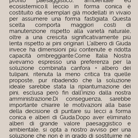
profilo paesaggistico, ambientale ed
ecosistemico.
Il leccio in forma conica è
costituito da esemplari già modellati in vivaio
per assumere una forma fastigiata. Questa
scelta comporta maggiori costi di
manutenzione rispetto alla varietà naturale,
oltre a una crescita significativamente più
lenta rispetto ai pini originari. L’albero di Giuda
invece ha dimensioni più contenute e ridotta
capacità ombreggiante.
Come Italia Nostra
avevamo espresso una preferenza per la
soluzione combinata canfora + albero dei
tulipani, ritenuta la meno critica tra quelle
proposte, pur ribadendo che la soluzione
ideale sarebbe stata la ripiantumazione dei
pini, esclusa però fin dall’inizio dalla nostra
amministrazione.Di conseguenza, sarebbe
importante chiarire le motivazioni alla base
della decisione di puntare su lecci a forma
conica e alberi di Giuda.Dopo aver eliminato
alberi di grande valore paesaggistico e
ambientale, si opta a nostro avviso per una
soluzione che non è in grado di sostituirne né