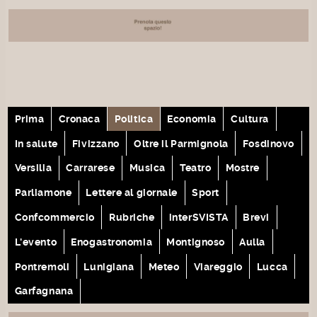
Prima
Cronaca
Politica
Economia
Cultura
In salute
Fivizzano
Oltre il Parmignola
Fosdinovo
Versilia
Carrarese
Musica
Teatro
Mostre
Parliamone
Lettere al giornale
Sport
Confcommercio
Rubriche
interSVISTA
Brevi
L'evento
Enogastronomia
Montignoso
Aulla
Pontremoli
Lunigiana
Meteo
Viareggio
Lucca
Garfagnana