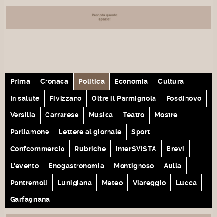
Prima
Cronaca
Politica
Economia
Cultura
In salute
Fivizzano
Oltre il Parmignola
Fosdinovo
Versilia
Carrarese
Musica
Teatro
Mostre
Parliamone
Lettere al giornale
Sport
Confcommercio
Rubriche
interSVISTA
Brevi
L'evento
Enogastronomia
Montignoso
Aulla
Pontremoli
Lunigiana
Meteo
Viareggio
Lucca
Garfagnana