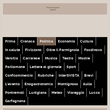
Prima
Cronaca
Politica
Economia
Cultura
In salute
Fivizzano
Oltre il Parmignola
Fosdinovo
Versilia
Carrarese
Musica
Teatro
Mostre
Parliamone
Lettere al giornale
Sport
Confcommercio
Rubriche
interSVISTA
Brevi
L'evento
Enogastronomia
Montignoso
Aulla
Pontremoli
Lunigiana
Meteo
Viareggio
Lucca
Garfagnana