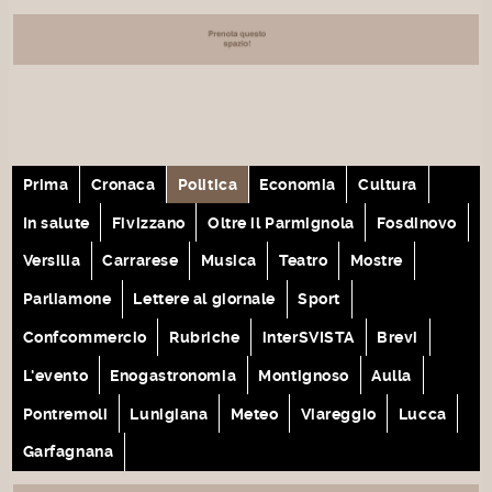
Prima
Cronaca
Politica
Economia
Cultura
In salute
Fivizzano
Oltre il Parmignola
Fosdinovo
Versilia
Carrarese
Musica
Teatro
Mostre
Parliamone
Lettere al giornale
Sport
Confcommercio
Rubriche
interSVISTA
Brevi
L'evento
Enogastronomia
Montignoso
Aulla
Pontremoli
Lunigiana
Meteo
Viareggio
Lucca
Garfagnana