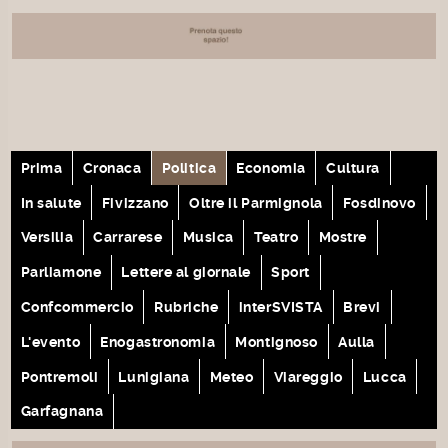
Prima
Cronaca
Politica
Economia
Cultura
In salute
Fivizzano
Oltre il Parmignola
Fosdinovo
Versilia
Carrarese
Musica
Teatro
Mostre
Parliamone
Lettere al giornale
Sport
Confcommercio
Rubriche
interSVISTA
Brevi
L'evento
Enogastronomia
Montignoso
Aulla
Pontremoli
Lunigiana
Meteo
Viareggio
Lucca
Garfagnana