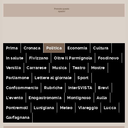
Prima
Cronaca
Politica
Economia
Cultura
In salute
Fivizzano
Oltre il Parmignola
Fosdinovo
Versilia
Carrarese
Musica
Teatro
Mostre
Parliamone
Lettere al giornale
Sport
Confcommercio
Rubriche
interSVISTA
Brevi
L'evento
Enogastronomia
Montignoso
Aulla
Pontremoli
Lunigiana
Meteo
Viareggio
Lucca
Garfagnana