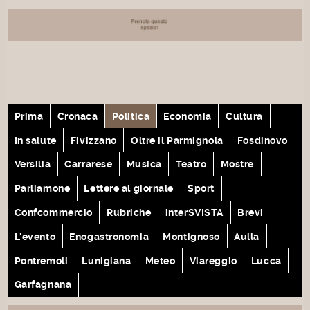
Prima
Cronaca
Politica
Economia
Cultura
In salute
Fivizzano
Oltre il Parmignola
Fosdinovo
Versilia
Carrarese
Musica
Teatro
Mostre
Parliamone
Lettere al giornale
Sport
Confcommercio
Rubriche
interSVISTA
Brevi
L'evento
Enogastronomia
Montignoso
Aulla
Pontremoli
Lunigiana
Meteo
Viareggio
Lucca
Garfagnana