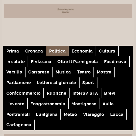
Prima
Cronaca
Politica
Economia
Cultura
In salute
Fivizzano
Oltre il Parmignola
Fosdinovo
Versilia
Carrarese
Musica
Teatro
Mostre
Parliamone
Lettere al giornale
Sport
Confcommercio
Rubriche
interSVISTA
Brevi
L'evento
Enogastronomia
Montignoso
Aulla
Pontremoli
Lunigiana
Meteo
Viareggio
Lucca
Garfagnana