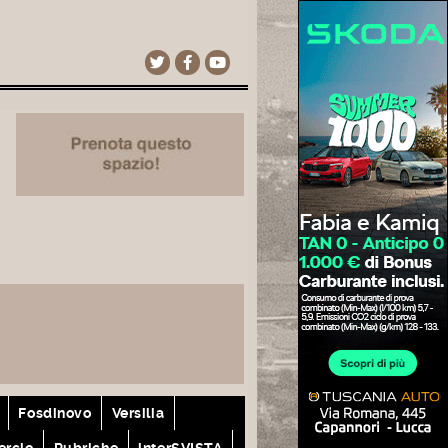
Fosdinovo
Versilia
rcio
Rubriche
interSVISTA