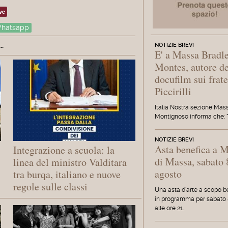
ve
hatsapp
.
NOTIZIE BREVI
E' a Massa Bradl
Montes, autore de
docufilm sui frate
Piccirilli
Italia Nostra sezione Mas
Montignoso informa che: "
NOTIZIE BREVI
Asta benefica a 
Integrazione a scuola: la
di Massa, sabato 
linea del ministro Valditara
agosto
tra burqa, italiano e nuove
regole sulle classi
Una asta d'arte a scopo b
in programma per sabato 
alle ore 21…