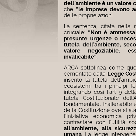
dell’ambiente è un valore 
che
“le imprese devono a
delle proprie azioni.
La sentenza, citata nella
cruciale:
“Non è ammessa 
presunte urgenze o necess
tutela dell’ambiente, sec
valore negoziabile: e
invalicabile”
.
ARCA sottolinea come ques
cementato dalla
Legge Cost
inserito la tutela dell’ambi
ecosistemi tra i principi f
integrando così l’art 9 del
tutela Costituzionale dell
fondamentale, inalienabile 
della Costituzione ove si s
l'iniziativa economica p
contrastare con l'utilità s
all'ambiente, alla sicurez
umana
. La legge intervie