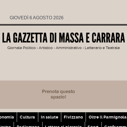
GIOVEDÌ 6 AGOSTO 2026
Giornale Politico - Artistico - Amministrativo - Letterario e Teatrale
onomia
Cultura
In salute
Fivizzano
Oltre il Parmignola
ostre
Parliamone
Lettere al giornale
Sport
Confcomme