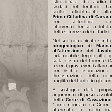
istituzionale che audirà i
sindaci del territorio, ha
scritto ufficialmente alla
Prima Cittadina di Carrara
per sollecitare un
intervento deciso a tutela
della sicurezza dei cittadini.
Nel suo comunicato scritt
idrogeologico di Marin
all’attenzione del tavolo
inderogabile, legata alle 
sulla destra del torrente Ca
recenti, gravi eventi allarma
per rischio esondazione
dimostrazione della con
fragilità del territorio già 
A sostegno della propri
argomento di peso assolut
della
Corte di Cassazion
Come riportato da Green 
affermato in modo ine