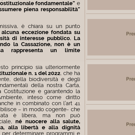
costituzionale fondamentale”
e
ssumere piena responsabilità”
 missiva, è chiara su un punto
alcuna eccezione fondata su
ità di interesse pubblico. La
ondo la Cassazione, non è un
ssa rappresenta un limite
to principio sia ulteriormente
ituzionale n. 1 del 2022
, che ha
ente, della biodiversità e degli
ondamentali della nostra Carta,
la Costituzione e garantendo la
’Ambiente, inteso come diritto
anche in combinato con l’art 41
tabilisce – in modo cogente- che
rivata è libera, ma non può
ociale,
né nuocere alla salute,
za, alla libertà e alla dignità
ne per determinare programmi e