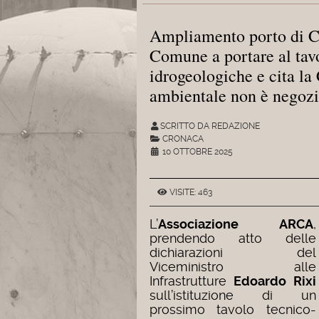
Ampliamento porto di Ca
Comune a portare al tavol
idrogeologiche e cita la
ambientale non è negozi
SCRITTO DA REDAZIONE
CRONACA
10 OTTOBRE 2025
VISITE: 463
L’
Associazione ARCA
,
prendendo atto delle
dichiarazioni del
Viceministro alle
Infrastrutture
Edoardo Rixi
sull’istituzione di un
prossimo tavolo tecnico-