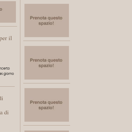
per il
oncerto
el giorno
di
a di
e