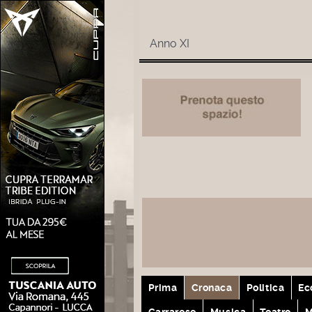
Anno XI
Prima
Cronaca
Politica
Ec
Carrarese
Musica
Teatro
M