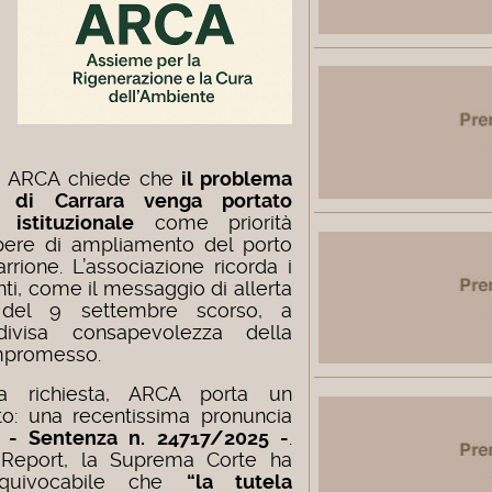
o, ARCA chiede che
il problema
a di Carrara venga portato
 istituzionale
come priorità
opere di ampliamento del porto
rrione. L’associazione ricorda i
nti, come il messaggio di allerta
 del 9 settembre scorso, a
divisa consapevolezza della
compromesso.
a richiesta, ARCA porta un
o: una recentissima pronuncia
e - Sentenza n. 24717/2025 -
.
Report, la Suprema Corte ha
quivocabile che
“la tutela