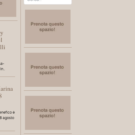
ey
l
lli
sa-
In…
Marina
8
enefico è
8 agosto