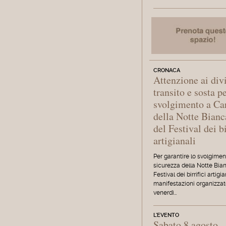
CRONACA
Attenzione ai divi
transito e sosta p
svolgimento a Ca
della Notte Bianc
del Festival dei bi
artigianali
Per garantire lo svolgimen
sicurezza della Notte Bia
Festival dei birrifici artigia
manifestazioni organizza
venerdì…
L'EVENTO
Sabato 8 agosto