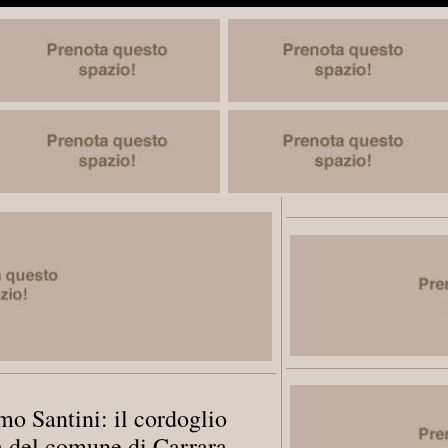
o Santini: il cordoglio
à del comune di Carrara