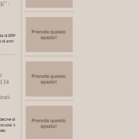
di” :
o
ita di ERP
o di anni
e
 134
rati
 decine di
scuola. Il
 del