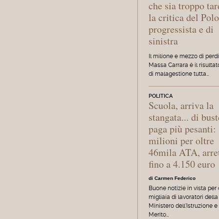
che sia troppo tar
la critica del Pol
progressista e di
sinistra
Il milione e mezzo di perd
Massa Carrara è il risultat
di malagestione tutta…
POLITICA
Scuola, arriva la
stangata... di bust
paga più pesanti:
milioni per oltre
46mila ATA, arret
fino a 4.150 euro
di Carmen Federico
Buone notizie in vista per
migliaia di lavoratori della 
Ministero dell'Istruzione e
Merito…