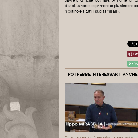
davvero difficile colmare. A nome di t
disabilità vorrei esprimere le più sincere c
nipotino e a tutti i suoi familiari».
Sa
W
POTREBBE INTERESSARTI ANCHE..
"La giunta Arrighi aumenta