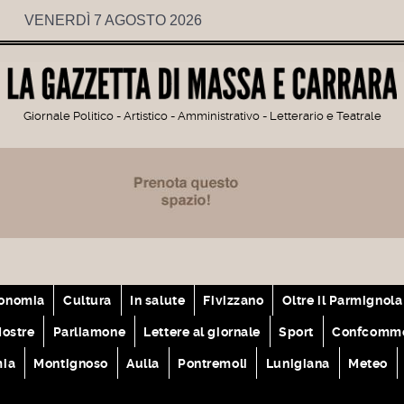
VENERDÌ 7 AGOSTO 2026
Giornale Politico - Artistico - Amministrativo - Letterario e Teatrale
onomia
Cultura
In salute
Fivizzano
Oltre il Parmignola
ostre
Parliamone
Lettere al giornale
Sport
Confcomme
mia
Montignoso
Aulla
Pontremoli
Lunigiana
Meteo