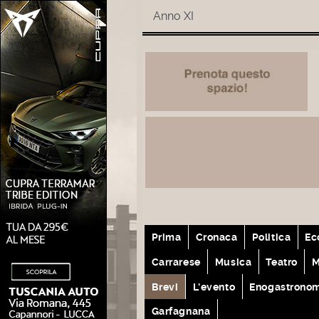
Anno XI
Prima
Cronaca
Politica
Ec
Carrarese
Musica
Teatro
M
Brevi
L'evento
Enogastrono
Garfagnana