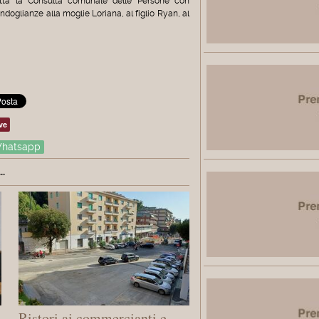
utta la Consulta comunale delle Persone con
ondoglianze alla moglie Loriana, al figlio Ryan, al
ve
hatsapp
.
Ristori ai commercianti e