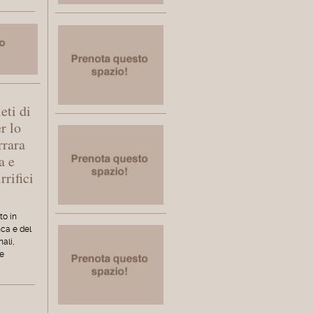
eti di
er lo
rrara
a e
rrifici
to in
nca e del
nali,
te