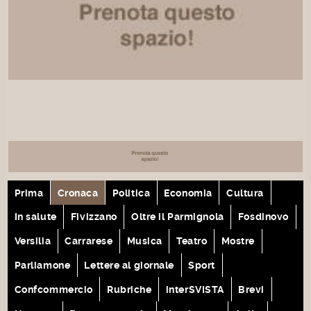
Prima
Cronaca
Politica
Economia
Cultura
In salute
Fivizzano
Oltre il Parmignola
Fosdinovo
Versilia
Carrarese
Musica
Teatro
Mostre
Parliamone
Lettere al giornale
Sport
Confcommercio
Rubriche
interSVISTA
Brevi