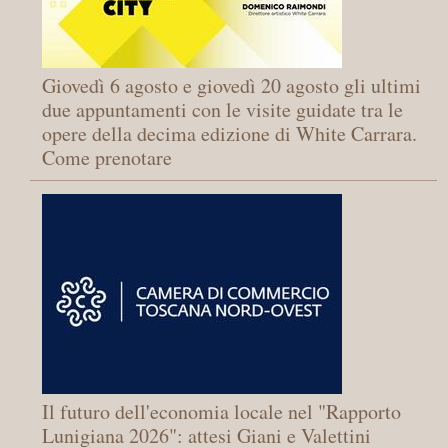
Giovedì 6 agosto e giovedì 20 agosto gli ultimi
due appuntamenti con le visite guidate tra le
opere della decima edizione di White Carrara.
Come prenotare
Il futuro dell'economia locale nel "Rapporto
Lunigiana 2026": attesi Giani e Valettini