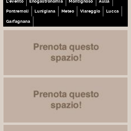
L'evento
Enogastronomia
Montignoso
Aulla
Pontremoli
Lunigiana
Meteo
Viareggio
Lucca
Garfagnana