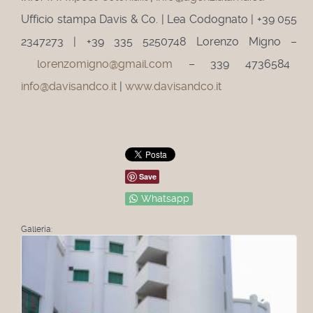
Ufficio stampa Davis & Co. | Lea Codognato | +39 055
2347273 | +39 335 5250748 Lorenzo Migno –
lorenzomigno@gmail.com
– 339 4736584
info@davisandco.it
|
www.davisandco.it
Save
Whatsapp
Galleria: