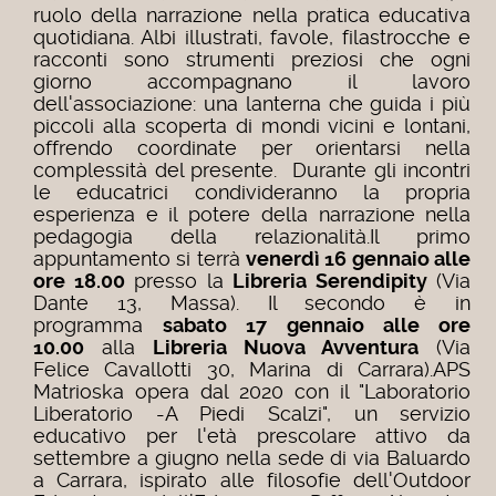
ruolo della narrazione nella pratica educativa
quotidiana.
Albi illustrati, favole, filastrocche e
racconti sono strumenti preziosi che ogni
giorno accompagnano il lavoro
dell'associazione: una lanterna che guida i più
piccoli alla scoperta di mondi vicini e lontani,
offrendo coordinate per orientarsi nella
complessità del presente.
Durante gli incontri
le educatrici condivideranno la propria
esperienza e il potere della narrazione nella
pedagogia della relazionalità.
Il primo
appuntamento si terrà
venerdì 16 gennaio alle
ore 18.00
presso la
Libreria Serendipity
(Via
Dante 13, Massa). Il secondo è in
programma
sabato 17 gennaio alle ore
10.00
alla
Libreria Nuova Avventura
(Via
Felice Cavallotti 30, Marina di Carrara).
APS
Matrioska opera dal 2020 con il "Laboratorio
Liberatorio -A Piedi Scalzi", un servizio
educativo per l'età prescolare attivo da
settembre a giugno nella sede di via Baluardo
a Carrara, ispirato alle filosofie dell'Outdoor