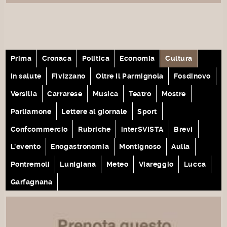
Prima
Cronaca
Politica
Economia
Cultura
In salute
Fivizzano
Oltre il Parmignola
Fosdinovo
Versilia
Carrarese
Musica
Teatro
Mostre
Parliamone
Lettere al giornale
Sport
Confcommercio
Rubriche
interSVISTA
Brevi
L'evento
Enogastronomia
Montignoso
Aulla
Pontremoli
Lunigiana
Meteo
Viareggio
Lucca
Garfagnana