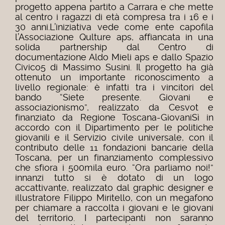
progetto appena partito a Carrara e che mette
al centro i ragazzi di età compresa tra i 16 e i
30 anni.
L’iniziativa vede come ente capofila
l’Associazione Qulture aps, affiancata in una
solida partnership dal Centro di
documentazione Aldo Mieli aps e dallo Spazio
Civico5 di Massimo Susini. Il progetto ha già
ottenuto un importante riconoscimento a
livello regionale: è infatti tra i vincitori del
bando “Siete presente. Giovani e
associazionismo”, realizzato da Cesvot e
finanziato da Regione Toscana-GiovaniSì in
accordo con il Dipartimento per le politiche
giovanili e il Servizio civile universale, con il
contributo delle 11 fondazioni bancarie della
Toscana, per un finanziamento complessivo
che sfiora i 500mila euro. “Ora parliamo noi!”
innanzi tutto si è dotato di un logo
accattivante, realizzato dal graphic designer e
illustratore Filippo Miritello, con un megafono
per chiamare a raccolta i giovani e le giovani
del territorio. I partecipanti non saranno