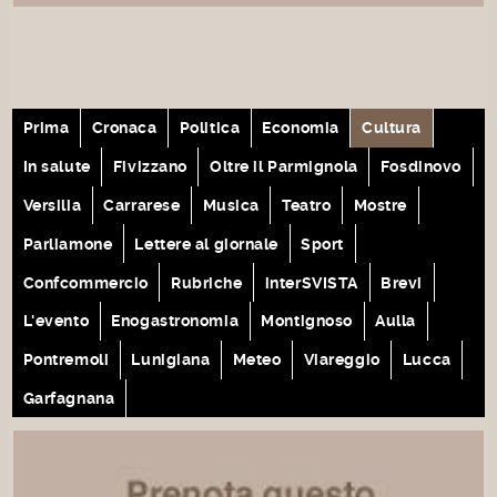
Prima
Cronaca
Politica
Economia
Cultura
In salute
Fivizzano
Oltre il Parmignola
Fosdinovo
Versilia
Carrarese
Musica
Teatro
Mostre
Parliamone
Lettere al giornale
Sport
Confcommercio
Rubriche
interSVISTA
Brevi
L'evento
Enogastronomia
Montignoso
Aulla
Pontremoli
Lunigiana
Meteo
Viareggio
Lucca
Garfagnana