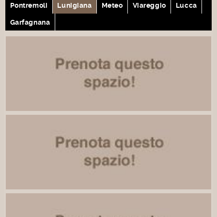
Pontremoli
Lunigiana
Meteo
Viareggio
Lucca
Garfagnana