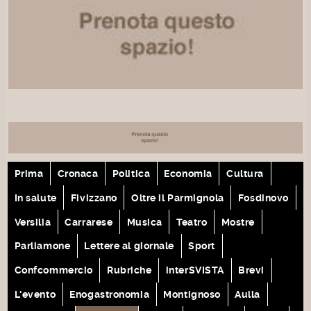
Prima
Cronaca
Politica
Economia
Cultura
In salute
Fivizzano
Oltre il Parmignola
Fosdinovo
Versilia
Carrarese
Musica
Teatro
Mostre
Parliamone
Lettere al giornale
Sport
Confcommercio
Rubriche
interSVISTA
Brevi
L'evento
Enogastronomia
Montignoso
Aulla