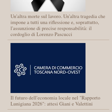
Un'altra morte sul lavoro. Un'altra tragedia che
impone a tutti una riflessione e, soprattutto,
l'assunzione di precise responsabilità: il
cordoglio di Lorenzo Pascucci
Il futuro dell'economia locale nel "Rapporto
Lunigiana 2026": attesi Giani e Valettini