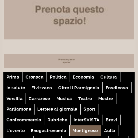
Prima
Cronaca
Politica
Economia
Cultura
In salute
Fivizzano
Oltre il Parmignola
Fosdinovo
Versilia
Carrarese
Musica
Teatro
Mostre
Parliamone
Lettere al giornale
Sport
Confcommercio
Rubriche
interSVISTA
Brevi
L'evento
Enogastronomia
Montignoso
Aulla