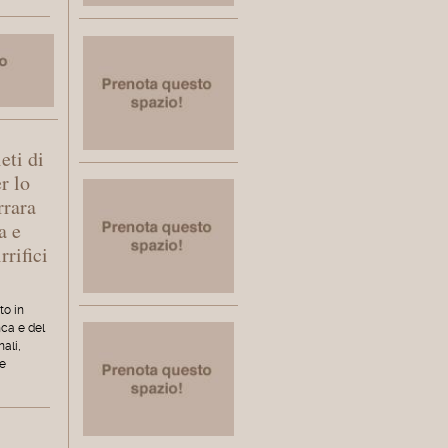
eti di
er lo
rrara
a e
rrifici
to in
nca e del
nali,
te