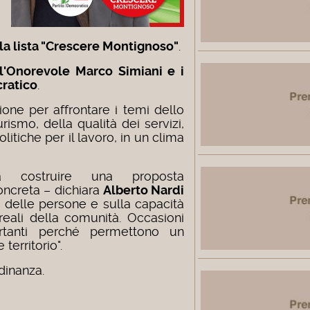
la lista "Crescere Montignoso"
.
l'Onorevole Marco Simiani e i
cratico
.
one per affrontare i temi dello
urismo, della qualità dei servizi,
olitiche per il lavoro, in un clima
a costruire una proposta
oncreta – dichiara
Alberto Nardi
o delle persone e sulla capacità
 reali della comunità. Occasioni
tanti perché permettono un
 territorio".
adinanza.