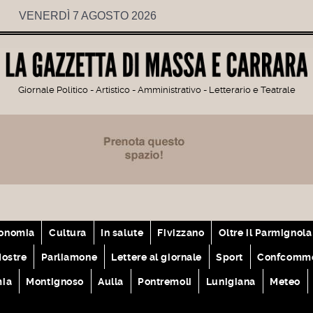
VENERDÌ 7 AGOSTO 2026
Giornale Politico - Artistico - Amministrativo - Letterario e Teatrale
onomia
Cultura
In salute
Fivizzano
Oltre il Parmignola
ostre
Parliamone
Lettere al giornale
Sport
Confcomme
mia
Montignoso
Aulla
Pontremoli
Lunigiana
Meteo