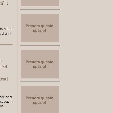
di” :
o
ita di ERP
o di anni
e
 134
rati
 decine di
scuola. Il
 del