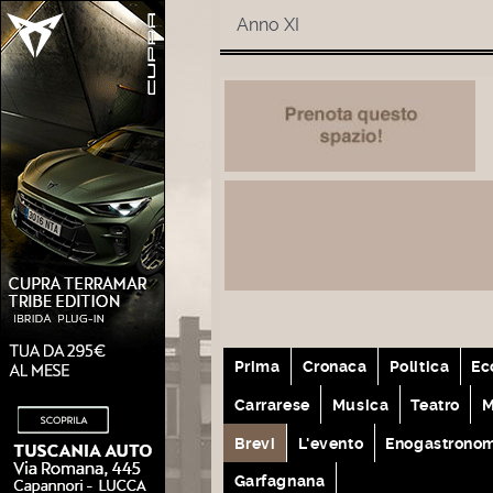
Anno XI
Prima
Cronaca
Politica
Ec
Carrarese
Musica
Teatro
M
Brevi
L'evento
Enogastrono
Garfagnana