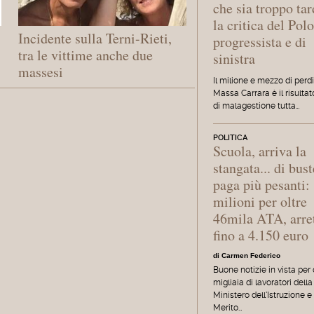
che sia troppo tar
la critica del Pol
Incidente sulla Terni-Rieti,
progressista e di
tra le vittime anche due
sinistra
massesi
Il milione e mezzo di perd
Massa Carrara è il risultat
di malagestione tutta…
POLITICA
Scuola, arriva la
stangata... di bust
paga più pesanti:
milioni per oltre
46mila ATA, arret
fino a 4.150 euro
di Carmen Federico
Buone notizie in vista per
migliaia di lavoratori della 
Ministero dell'Istruzione e
Merito…