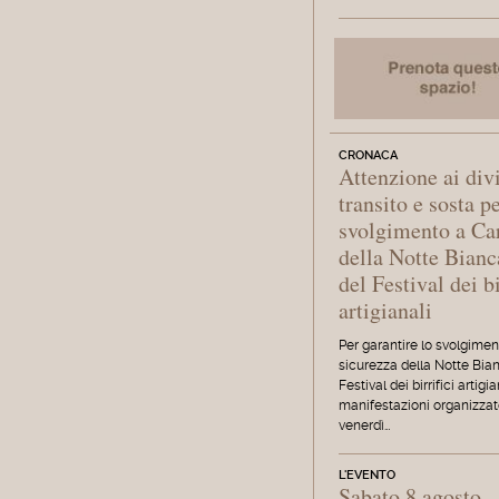
CRONACA
Attenzione ai divi
transito e sosta p
svolgimento a Ca
della Notte Bianc
del Festival dei bi
artigianali
Per garantire lo svolgimen
sicurezza della Notte Bia
Festival dei birrifici artigia
manifestazioni organizza
venerdì…
L'EVENTO
Sabato 8 agosto