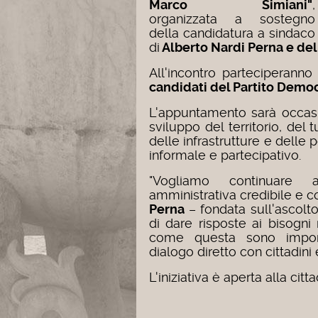
Marco Simiani"
,
organizzata a sostegno
della candidatura a sindaco
di
Alberto Nardi Perna e del
All'incontro parteciperanno
candidati del Partito Demo
L'appuntamento sarà occasi
sviluppo del territorio, del t
delle infrastrutture e delle p
informale e partecipativo.
"Vogliamo continuare 
amministrativa credibile e c
Perna
– fondata sull'ascolt
di dare risposte ai bisogni
come questa sono impor
dialogo diretto con cittadini e
L'iniziativa è aperta alla citt