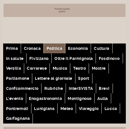
Prima
Cronaca
Politica
Economia
Cultura
In salute
Fivizzano
Oltre il Parmignola
Fosdinovo
Versilia
Carrarese
Musica
Teatro
Mostre
Parliamone
Lettere al giornale
Sport
Confcommercio
Rubriche
interSVISTA
Brevi
L'evento
Enogastronomia
Montignoso
Aulla
Pontremoli
Lunigiana
Meteo
Viareggio
Lucca
Garfagnana