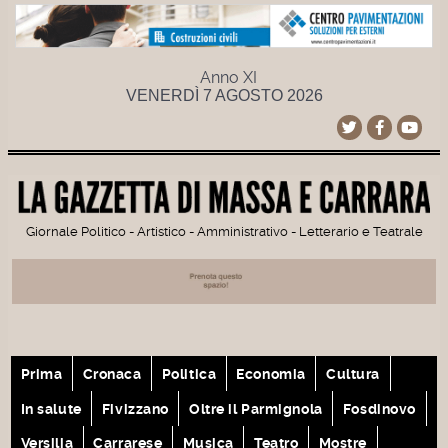
Anno XI
VENERDÌ 7 AGOSTO 2026
Giornale Politico - Artistico - Amministrativo - Letterario e Teatrale
Prima
Cronaca
Politica
Economia
Cultura
In salute
Fivizzano
Oltre il Parmignola
Fosdinovo
Versilia
Carrarese
Musica
Teatro
Mostre