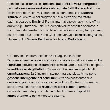
Rendere più sostenibili ed
efficienti dal punto di vista energetico
le
sedi della
residenza sanitaria assistenziale Galli Bonaventuri
in via
Tellini e via dei Mille, migliorandone al contempo la
resistenza
sismica
, è l’obiettivo del progetto di riqualificazione realizzato
dall’impresa edile
Bm Srl
di Pietrasanta. Il piano dei lavori, che offrirà
ambienti più funzionali, sicuri e confortevoli per ospiti e operatori, è
stato illustrato questa mattina dal sindaco di Pontremoli,
Jacopo Ferri,
dal direttore della Fondazione Galli Bonaventuri,
Pietro Mascagna
, dal
titolare di Bm,
Simone Bemi
e dall’architetto
Marta Tondin.
Gli interventi, interamente finanziati dagli incentivi per
l’efficientamento energetico attivati grazie alla collaborazione con
Eni
Plenitude
, prevedono
l’isolamento termico
tramite sistemi a cappotto,
la
sostituzione degli infissi
e l’adozione di un
nuovo impianto di
climatizzazione
. Sarà inoltre implementata una piattaforma per la
gestione intelligente dei consumi
e verranno posizionate due
colonnine per la ricarica dei veicoli elettrici
. Sul fronte strutturale,
sono previsti interventi di
risanamento del cemento armato,
consolidamento dei punti critici e l’introduzione di
dispositivi
antiribaltamento
per le murature esterne.