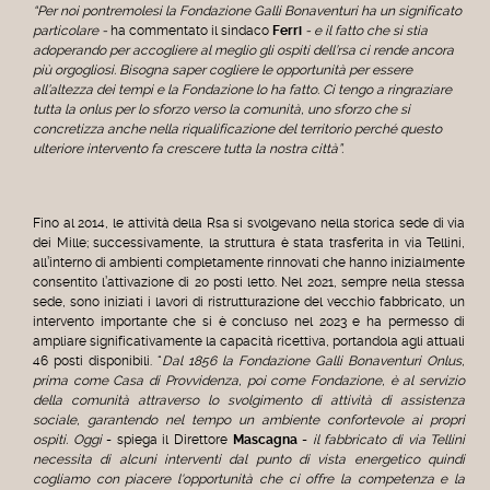
“Per noi pontremolesi la Fondazione Galli Bonaventuri ha un significato
particolare -
ha commentato il sindaco
Ferri
- e il fatto che si stia
adoperando per accogliere al meglio gli ospiti dell’rsa ci rende ancora
più orgogliosi. Bisogna saper cogliere le opportunità per essere
all’altezza dei tempi e la Fondazione lo ha fatto. Ci tengo a ringraziare
tutta la onlus per lo sforzo verso la comunità, uno sforzo che si
concretizza anche nella riqualificazione del territorio perché questo
ulteriore intervento fa crescere tutta la nostra città”.
Fino al 2014, le attività della Rsa si svolgevano nella storica sede di via
dei Mille; successivamente, la struttura è stata trasferita in via Tellini,
all’interno di ambienti completamente rinnovati che hanno inizialmente
consentito l’attivazione di 20 posti letto. Nel 2021, sempre nella stessa
sede, sono iniziati i lavori di ristrutturazione del vecchio fabbricato, un
intervento importante che si è concluso nel 2023 e ha permesso di
ampliare significativamente la capacità ricettiva, portandola agli attuali
46 posti disponibili. “
Dal 1856 la Fondazione Galli Bonaventuri Onlus,
prima come Casa di Provvidenza, poi come Fondazione, è al servizio
della comunità attraverso lo svolgimento di attività di assistenza
sociale, garantendo nel tempo un ambiente confortevole ai propri
ospiti. Oggi
- spiega il Direttore
Mascagna
-
il fabbricato di via Tellini
necessita di alcuni interventi dal punto di vista energetico quindi
cogliamo con piacere l'opportunità che ci offre la competenza e la