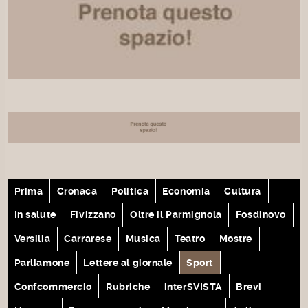
Prima
Cronaca
Politica
Economia
Cultura
In salute
Fivizzano
Oltre il Parmignola
Fosdinovo
Versilia
Carrarese
Musica
Teatro
Mostre
Parliamone
Lettere al giornale
Sport
Confcommercio
Rubriche
interSVISTA
Brevi