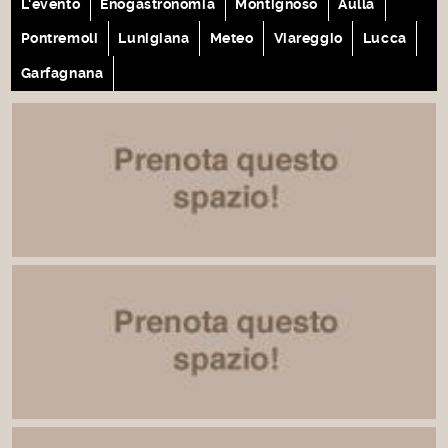
L'evento
Enogastronomia
Montignoso
Aulla
Pontremoli
Lunigiana
Meteo
Viareggio
Lucca
Garfagnana