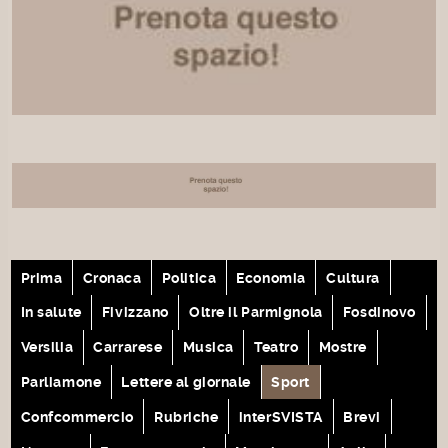
Prima
Cronaca
Politica
Economia
Cultura
In salute
Fivizzano
Oltre il Parmignola
Fosdinovo
Versilia
Carrarese
Musica
Teatro
Mostre
Parliamone
Lettere al giornale
Sport
Confcommercio
Rubriche
interSVISTA
Brevi