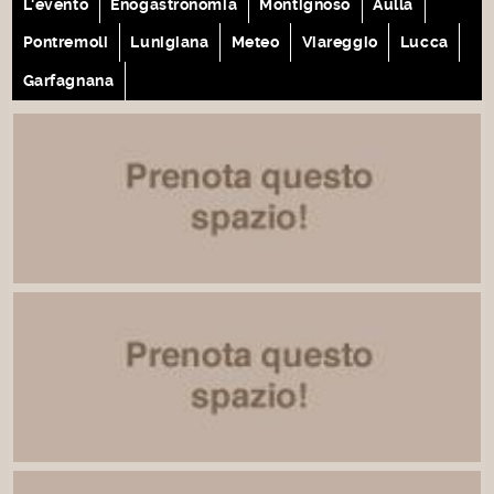
L'evento
Enogastronomia
Montignoso
Aulla
Pontremoli
Lunigiana
Meteo
Viareggio
Lucca
Garfagnana