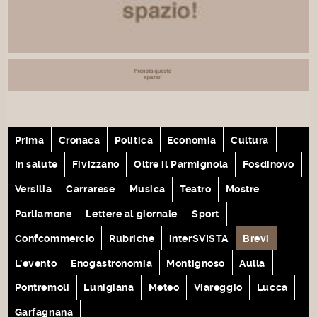
Prima
Cronaca
Politica
Economia
Cultura
In salute
Fivizzano
Oltre il Parmignola
Fosdinovo
Versilia
Carrarese
Musica
Teatro
Mostre
Parliamone
Lettere al giornale
Sport
Confcommercio
Rubriche
interSVISTA
Brevi
L'evento
Enogastronomia
Montignoso
Aulla
Pontremoli
Lunigiana
Meteo
Viareggio
Lucca
Garfagnana