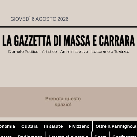
GIOVEDÌ 6 AGOSTO 2026
Giornale Politico - Artistico - Amministrativo - Letterario e Teatrale
onomia
Cultura
In salute
Fivizzano
Oltre il Parmignola
ostre
Parliamone
Lettere al giornale
Sport
Confcomme