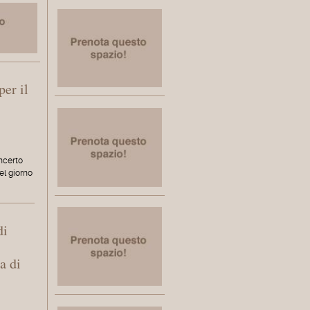
per il
oncerto
el giorno
di
a di
e