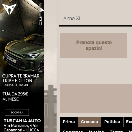
Anno XI
Prima
Cronaca
Politica
Ec
Carrarese
Musica
Teatro
M