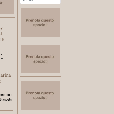
ey
l
lli
sa-
In…
Marina
8
enefico è
8 agosto