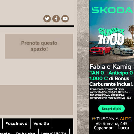
Fosdinovo
Versilia
rcio
Rubriche
interSVISTA