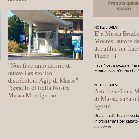
NOTIZIE BREVI
E' a Massa Bradl
Montes, autore de
docufilm sui frate
Piccirilli
"Non facciamo morire di
Italia Nostra sezione Mas
nuovo l'ex storico
Montignoso informa che: "
distributore Agip di Massa":
NOTIZIE BREVI
l'appello di Italia Nostra
Asta benefica a 
Massa Montignoso
di Massa, sabato 
agosto
Una asta d'arte a scopo b
in programma per sabato 
alle ore 21…