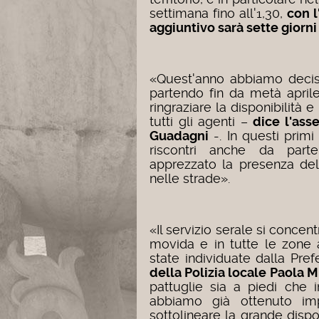
settimana fino all'1,30,
con l
aggiuntivo sarà sette giorni
«Quest'anno abbiamo deciso
partendo fin da metà april
ringraziare la disponibilità 
tutti gli agenti –
dice l'ass
Guadagni
-. In questi prim
riscontri anche da part
apprezzato la presenza del 
nelle strade».
«Il servizio serale si concen
movida e in tutte le zone 
state individuate dalla Pre
della Polizia locale Paola M
pattuglie sia a piedi che 
abbiamo già ottenuto impor
sottolineare la grande dispon