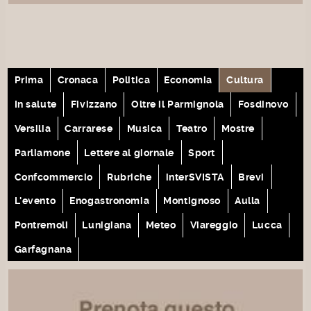
Prima
Cronaca
Politica
Economia
Cultura
In salute
Fivizzano
Oltre il Parmignola
Fosdinovo
Versilia
Carrarese
Musica
Teatro
Mostre
Parliamone
Lettere al giornale
Sport
Confcommercio
Rubriche
interSVISTA
Brevi
L'evento
Enogastronomia
Montignoso
Aulla
Pontremoli
Lunigiana
Meteo
Viareggio
Lucca
Garfagnana