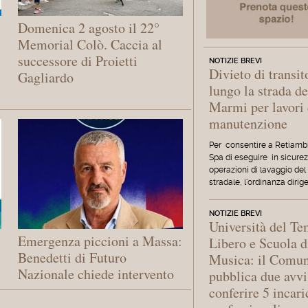
Domenica 2 agosto il 22°
Memorial Colò. Caccia al
successore di Proietti
NOTIZIE BREVI
Divieto di transit
Gagliardo
lungo la strada de
Marmi per lavori 
manutenzione
Per consentire a Retiamb
Spa di eseguire in sicurez
operazioni di lavaggio del
stradale, l'ordinanza dirig
NOTIZIE BREVI
Università del T
Emergenza piccioni a Massa:
Libero e Scuola d
Benedetti di Futuro
Musica: il Comu
Nazionale chiede intervento
pubblica due avvi
conferire 5 incari