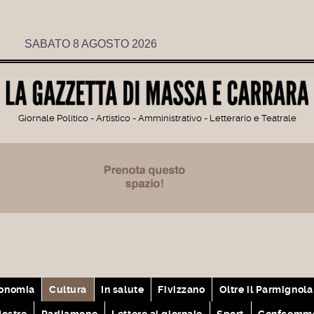
SABATO 8 AGOSTO 2026
Giornale Politico - Artistico - Amministrativo - Letterario e Teatrale
onomia
Cultura
In salute
Fivizzano
Oltre il Parmignola
ostre
Parliamone
Lettere al giornale
Sport
Confcomme