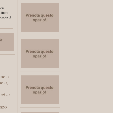
orsi
 Libero
Scuola di
l
one a
ne e,
ecise
enzo