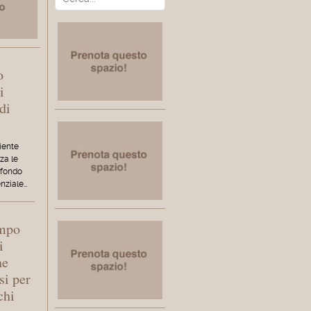
o
i
di
iente
za le
 fondo
enziale…
empo
i
ne
si per
chi