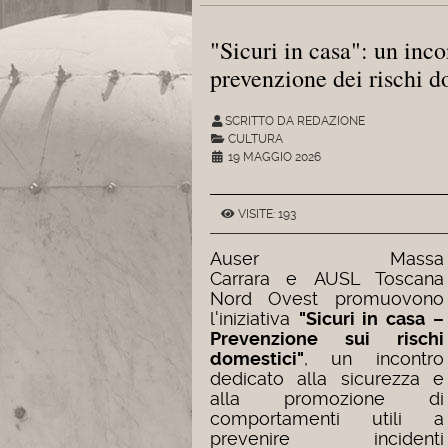
"Sicuri in casa": un inco
prevenzione dei rischi d
SCRITTO DA REDAZIONE
CULTURA
19 MAGGIO 2026
VISITE: 193
Auser Massa
Carrara
e
AUSL Toscana
Nord Ovest
promuovono
l'iniziativa
"Sicuri in casa –
Prevenzione sui rischi
domestici"
, un incontro
dedicato alla sicurezza e
alla promozione di
comportamenti utili a
prevenire incidenti