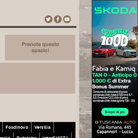
Fosdinovo
Versilia
rcio
Rubriche
interSVISTA