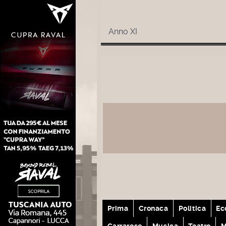
Anno XI
Prima
Cronaca
Politica
Ec
Carrarese
Musica
Teatro
M