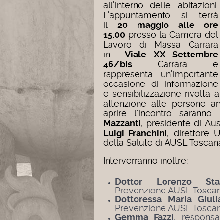
all'interno delle abitazioni.
L'appuntamento si terrà
il
20 maggio alle ore
15.00
presso la Camera del
Lavoro di Massa Carrara
in
Viale XX Settembre
46/bis
Carrara e
rappresenta un'importante
occasione di informazione
e sensibilizzazione rivolta a
attenzione alle persone an
aprire l'incontro saranno 
Mazzanti
, presidente di Au
Luigi Franchini
, direttore
della Salute di AUSL Toscan
Interverranno inoltre:
Dottor Lorenzo Stac
Prevenzione AUSL Tosca
Dottoressa Maria Giuli
Prevenzione AUSL Tosca
Gemma Fazzi
, respons