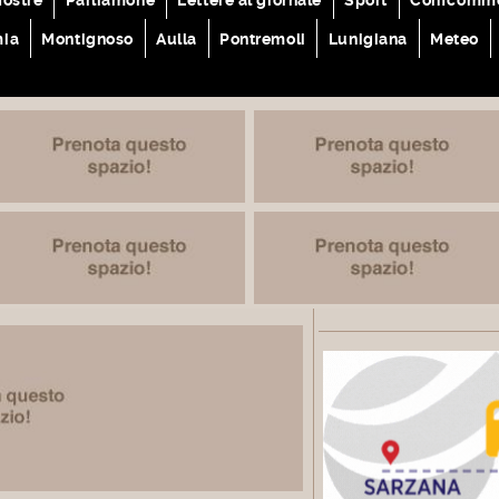
mia
Montignoso
Aulla
Pontremoli
Lunigiana
Meteo