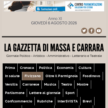
Anno XI
GIOVEDÌ 6 AGOSTO 2026
Giornale Politico - Artistico - Amministrativo - Letterario e Teatrale
Prima
Cronaca
Politica
Economia
Cultura
In salute
Fivizzano
Oltre il Parmignola
Fosdinovo
Versilia
Carrarese
Musica
Teatro
Mostre
Parliamone
Lettere al giornale
Sport
Confcommercio
Rubriche
interSVISTA
Brevi