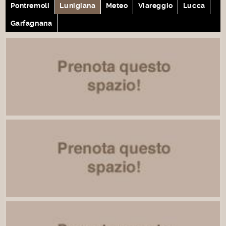
Pontremoli
Lunigiana
Meteo
Viareggio
Lucca
Garfagnana