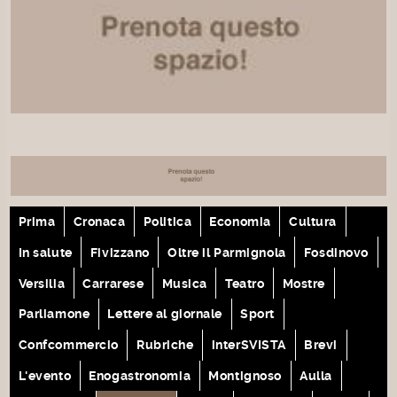
Prima
Cronaca
Politica
Economia
Cultura
In salute
Fivizzano
Oltre il Parmignola
Fosdinovo
Versilia
Carrarese
Musica
Teatro
Mostre
Parliamone
Lettere al giornale
Sport
Confcommercio
Rubriche
interSVISTA
Brevi
L'evento
Enogastronomia
Montignoso
Aulla