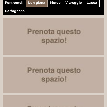
Pontremoli
Lunigiana
Meteo
Viareggio
Lucca
Garfagnana