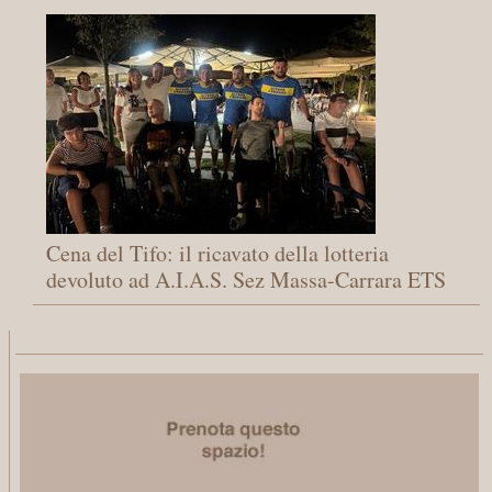
Cena del Tifo: il ricavato della lotteria
devoluto ad A.I.A.S. Sez Massa-Carrara ETS