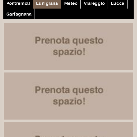
Pontremoli
Lunigiana
Meteo
Viareggio
Lucca
Garfagnana