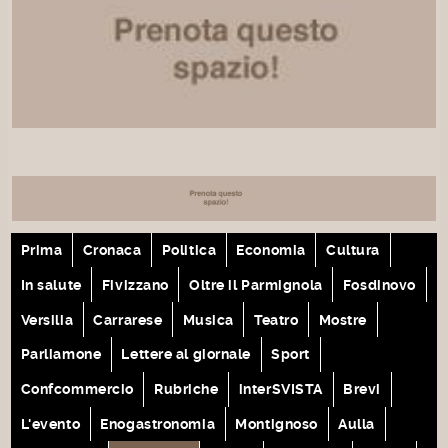
Prima
Cronaca
Politica
Economia
Cultura
In salute
Fivizzano
Oltre il Parmignola
Fosdinovo
Versilia
Carrarese
Musica
Teatro
Mostre
Parliamone
Lettere al giornale
Sport
Confcommercio
Rubriche
interSVISTA
Brevi
L'evento
Enogastronomia
Montignoso
Aulla