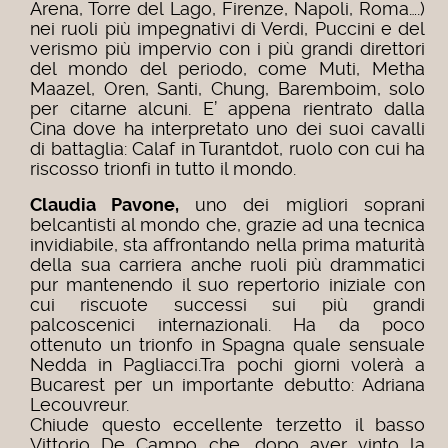
Arena, Torre del Lago, Firenze, Napoli, Roma….)
nei ruoli più impegnativi di Verdi, Puccini e del
verismo più impervio con i più grandi direttori
del mondo del periodo, come Muti, Metha
Maazel, Oren, Santi, Chung, Baremboim, solo
per citarne alcuni. E’ appena rientrato dalla
Cina dove ha interpretato uno dei suoi cavalli
di battaglia: Calaf in Turantdot, ruolo con cui ha
riscosso trionfi in tutto il mondo.
Claudia Pavone,
uno dei migliori soprani
belcantisti al mondo che, grazie ad una tecnica
invidiabile, sta affrontando nella prima maturità
della sua carriera anche ruoli più drammatici
pur mantenendo il suo repertorio iniziale con
cui riscuote successi sui più grandi
palcoscenici internazionali. Ha da poco
ottenuto un trionfo in Spagna quale sensuale
Nedda in Pagliacci.Tra pochi giorni volerà a
Bucarest per un importante debutto: Adriana
Lecouvreur.
Chiude questo eccellente terzetto il basso
Vittorio De Campo che, dopo aver vinto la