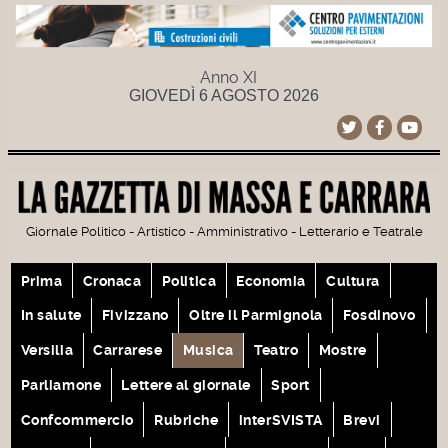
Anno XI
GIOVEDÌ 6 AGOSTO 2026
Giornale Politico - Artistico - Amministrativo - Letterario e Teatrale
Prima
Cronaca
Politica
Economia
Cultura
In salute
Fivizzano
Oltre il Parmignola
Fosdinovo
Versilia
Carrarese
Musica
Teatro
Mostre
Parliamone
Lettere al giornale
Sport
Confcommercio
Rubriche
interSVISTA
Brevi