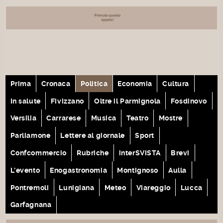
Prima
Cronaca
Politica
Economia
Cultura
In salute
Fivizzano
Oltre il Parmignola
Fosdinovo
Versilia
Carrarese
Musica
Teatro
Mostre
Parliamone
Lettere al giornale
Sport
Confcommercio
Rubriche
interSVISTA
Brevi
L'evento
Enogastronomia
Montignoso
Aulla
Pontremoli
Lunigiana
Meteo
Viareggio
Lucca
Garfagnana