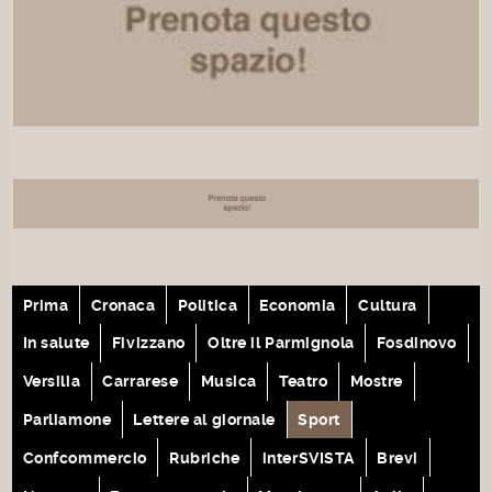
Prima
Cronaca
Politica
Economia
Cultura
In salute
Fivizzano
Oltre il Parmignola
Fosdinovo
Versilia
Carrarese
Musica
Teatro
Mostre
Parliamone
Lettere al giornale
Sport
Confcommercio
Rubriche
interSVISTA
Brevi