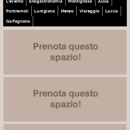
L'evento
Enogastronomia
Montignoso
Aulla
Pontremoli
Lunigiana
Meteo
Viareggio
Lucca
Garfagnana