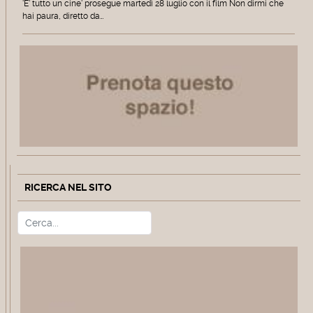
'E' tutto un cine' prosegue martedì 28 luglio con il film Non dirmi che
hai paura, diretto da…
RICERCA NEL SITO
Cerca
Type 2 or more characters for r