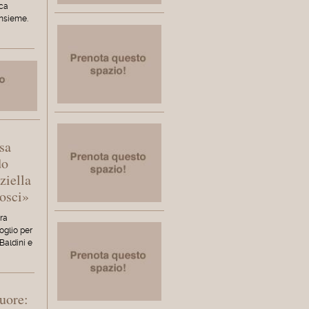
ica
nsieme.
sa
do
ziella
Cosci»
ra
oglio per
Baldini e
cuore: