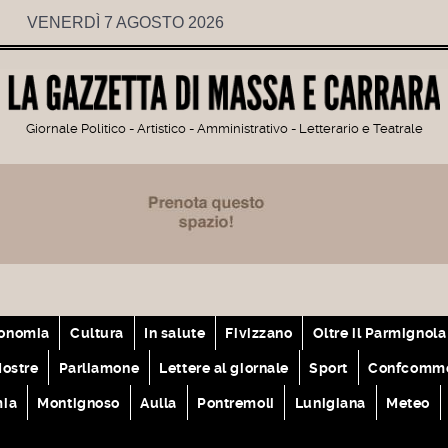
VENERDÌ 7 AGOSTO 2026
Giornale Politico - Artistico - Amministrativo - Letterario e Teatrale
onomia
Cultura
In salute
Fivizzano
Oltre il Parmignola
ostre
Parliamone
Lettere al giornale
Sport
Confcomme
mia
Montignoso
Aulla
Pontremoli
Lunigiana
Meteo