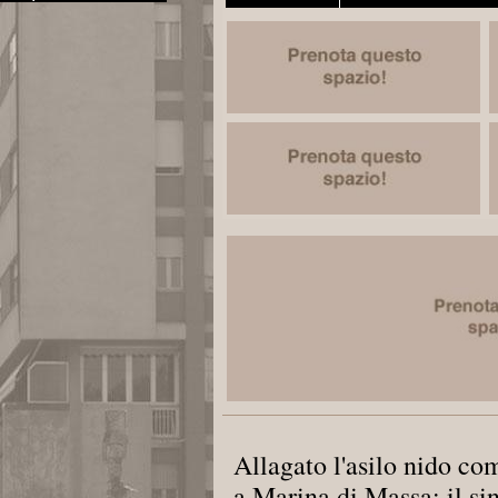
Allagato l'asilo nido c
a Marina di Massa: il sin