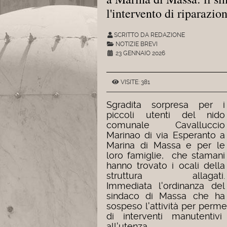
l'intervento di riparazio
SCRITTO DA REDAZIONE
NOTIZIE BREVI
23 GENNAIO 2026
VISITE: 381
Sgradita sorpresa per i
piccoli utenti del nido
comunale Cavalluccio
Marinao di via Esperanto a
Marina di Massa e per le
loro famiglie, che stamani
hanno trovato i ocali della
struttura allagati.
Immediata l'ordinanza del
sindaco di Massa che ha
sospeso l'attività per perm
di interventi manutentiv
all'utenza.