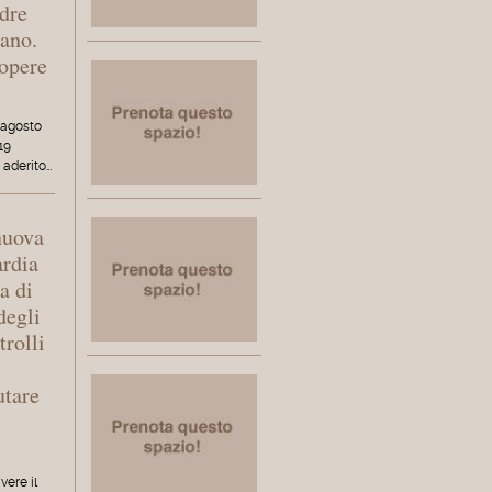
adre
ano.
 opere
 agosto
19
 aderito…
nuova
ardia
a di
degli
trolli
utare
ere il