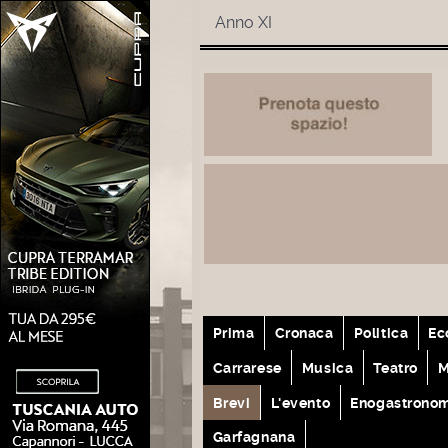
Anno XI
Prima
Cronaca
Politica
Ec
Carrarese
Musica
Teatro
M
Brevi
L'evento
Enogastrono
Garfagnana