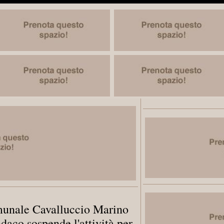
omunale Cavalluccio Marino
daco sospende l'attività per