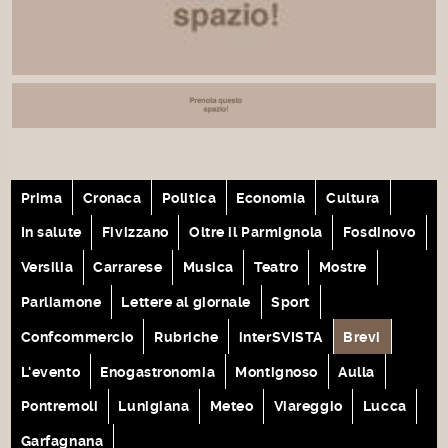
Prima
Cronaca
Politica
Economia
Cultura
In salute
Fivizzano
Oltre il Parmignola
Fosdinovo
Versilia
Carrarese
Musica
Teatro
Mostre
Parliamone
Lettere al giornale
Sport
Confcommercio
Rubriche
interSVISTA
Brevi
L'evento
Enogastronomia
Montignoso
Aulla
Pontremoli
Lunigiana
Meteo
Viareggio
Lucca
Garfagnana