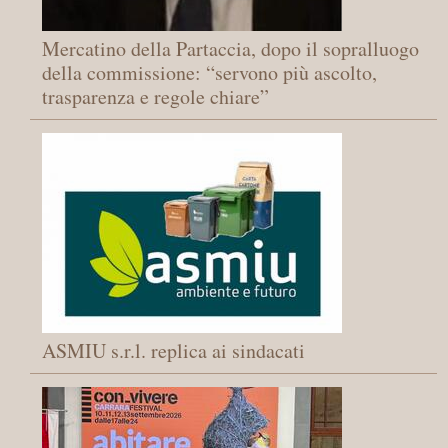
Mercatino della Partaccia, dopo il sopralluogo
della commissione: “servono più ascolto,
trasparenza e regole chiare”
ASMIU s.r.l. replica ai sindacati