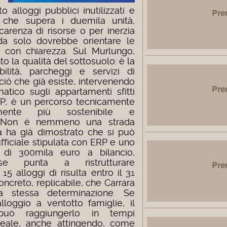
 alloggi pubblici inutilizzati e
io che supera i duemila unità,
arenza di risorse o per inerzia
da solo dovrebbe orientare le
e con chiarezza. Sul Murlungo,
to la qualità del sottosuolo: è la
bilità, parcheggi e servizi di
ciò che già esiste, intervenendo
tico sugli appartamenti sfitti
RP, è un percorso tecnicamente
camente più sostenibile e
e. Non è nemmeno una strada
a ha già dimostrato che si può
fficiale stipulata con ERP e uno
o di 300mila euro a bilancio,
ese punta a ristrutturare
5 alloggi di risulta entro il 31
ncreto, replicabile, che Carrara
a stessa determinazione. Se
alloggio a ventotto famiglie, il
 può raggiungerlo in tempi
 reale, anche attingendo, come