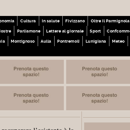
onomia
Cultura
In salute
Fivizzano
Oltre il Parmignola
ostre
Parliamone
Lettere al giornale
Sport
Confcomme
mia
Montignoso
Aulla
Pontremoli
Lunigiana
Meteo
recuperare l’esistente è la