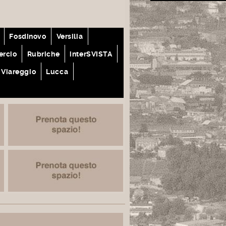
Fosdinovo
Versilia
rcio
Rubriche
interSVISTA
Viareggio
Lucca