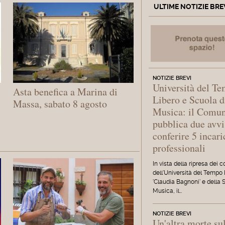
ULTIME NOTIZIE BRE
NOTIZIE BREVI
Università del T
Asta benefica a Marina di
Libero e Scuola d
Massa, sabato 8 agosto
Musica: il Comu
pubblica due avvi
conferire 5 incari
professionali
In vista della ripresa dei c
dell'Università del Tempo
'Claudia Bagnoni' e della 
Musica, il…
NOTIZIE BREVI
Un'altra morte su