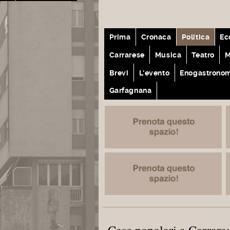
Prima
Cronaca
Politica
Ec
Carrarese
Musica
Teatro
M
Brevi
L'evento
Enogastrono
Garfagnana
Case popolari a Carrara: 