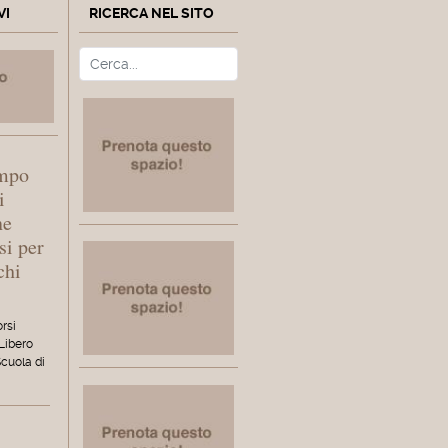
VI
RICERCA NEL SITO
Cerca
Type 2 or more characters fo
empo
i
ne
si per
chi
orsi
 Libero
Scuola di
l