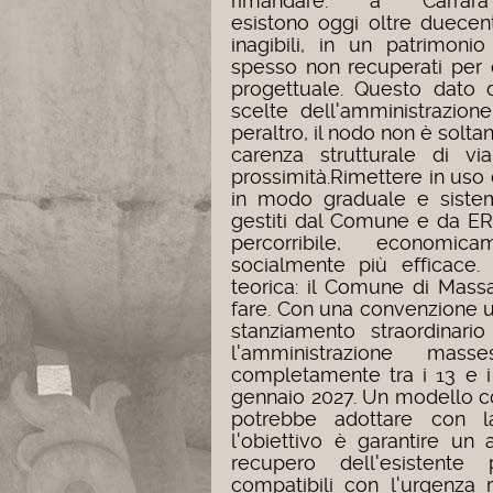
rimandare: a Carrara
esistono oggi oltre duecento
inagibili, in un patrimon
spesso non recuperati per c
progettuale. Questo dato 
scelte dell'amministrazion
peraltro, il nodo non è soltan
carenza strutturale di via
prossimità.
Rimettere in uso 
in modo graduale e sistema
gestiti dal Comune e da E
percorribile, economi
socialmente più efficac
teorica: il Comune di Mass
fare. Con una convenzione u
stanziamento straordinari
l'amministrazione mass
completamente tra i 13 e i 1
gennaio 2027. Un modello co
potrebbe adottare con l
l'obiettivo è garantire un 
recupero dell'esistente
compatibili con l'urgenza