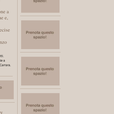
one a
ne e,
ecise
enzo
tti,
te a
Carrara,
ey