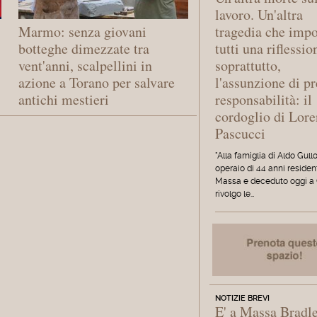
lavoro. Un'altra
tragedia che imp
Marmo: senza giovani
tutti una riflessio
botteghe dimezzate tra
soprattutto,
vent'anni, scalpellini in
l'assunzione di pr
azione a Torano per salvare
responsabilità: il
antichi mestieri
cordoglio di Lor
Pascucci
"Alla famiglia di Aldo Gullo
operaio di 44 anni residen
Massa e deceduto oggi a 
rivolgo le…
NOTIZIE BREVI
E' a Massa Bradl